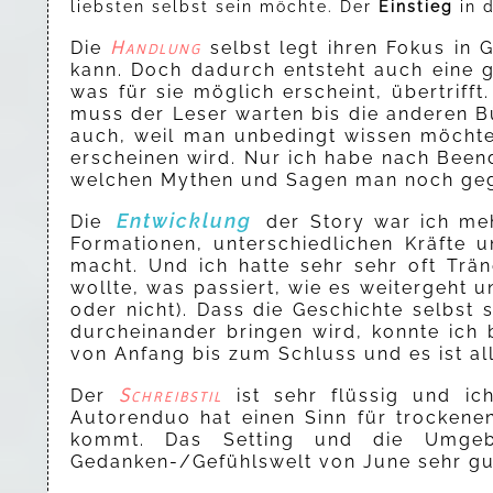
liebsten selbst sein möchte. Der
Einstieg
in d
Handlung
Die
selbst legt ihren Fokus in 
kann. Doch dadurch entsteht auch eine g
was für sie möglich erscheint, übertrif
muss der Leser warten bis die anderen B
auch, weil man unbedingt wissen möchte
erscheinen wird. Nur ich habe nach Bee
welchen Mythen und Sagen man noch gege
Entwicklung
Die
der Story war ich me
Formationen, unterschiedlichen Kräfte 
macht. Und ich hatte sehr sehr oft Tr
wollte, was passiert, wie es weitergeht 
oder nicht). Dass die Geschichte selbs
durcheinander bringen wird, konnte ich
von Anfang bis zum Schluss und es ist al
Schreibstil
Der
ist sehr flüssig und ic
Autorenduo hat einen Sinn für trockene
kommt. Das Setting und die Umgebu
Gedanken-/Gefühlswelt von June sehr gut 