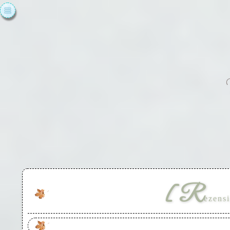
[R
ezens