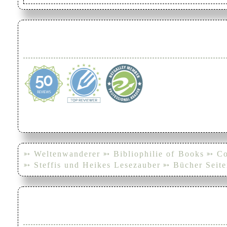
➳ Weltenwanderer
➳ Bibliophilie of Books
➳ Co
➳ Steffis und Heikes Lesezauber
➳ Bücher Seite