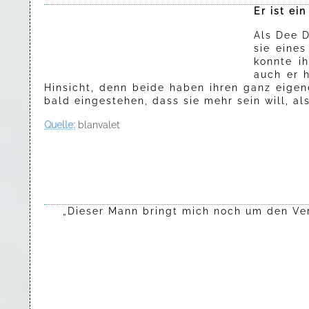
Er ist ei
Als Dee D
sie eines
konnte i
auch er h
Hinsicht, denn beide haben ihren ganz eige
bald eingestehen, dass sie mehr sein will, als
Quelle:
blanvalet
„Dieser Mann bringt mich noch um den Vers