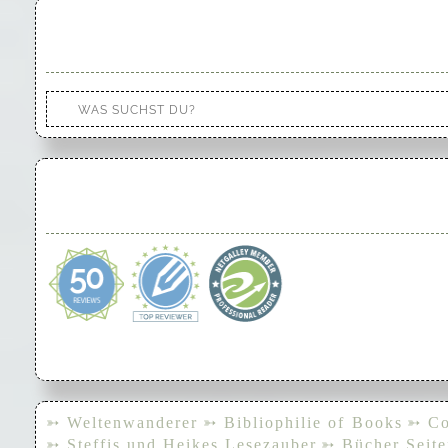
➳ Weltenwanderer
➳ Bibliophilie of Books
➳ Co
➳ Steffis und Heikes Lesezauber
➳ Bücher Seite