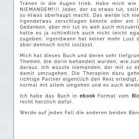
Tränen in die Augen trieb. Habe mich wie 
NIEMANDEM!!!! Jeder, der so etwas tut, soll
so etwas überhaupt macht. Das werde ich nie
irgendetwas zerschlagen könnte oder am l
Gedanken, aber mir tut es weh auch mitzuerl
hatte es ja schließlich auch nicht leicht e
zugeben. Irgendwann hat keiner mehr Lust
aber dennoch nicht loslässt.
Mich hat dieses Buch und deren sehr tiefgrün
Themen, die darin behandelt wurden, wie zu
daraus. Ich wüsste niemanden, der mit so e
damit umzugehen. Die Therapien dazu gehe
richtige Partner eigentlich den Rest erledig
normal mit allem umgehen und es auch wiede
Ich habe das Buch in
ebook
Format vom
Bl
recht herzlich dafür.
Werde auf jeden Fall die anderen beiden Bän