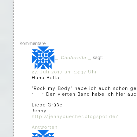
Kommentare
_-Cinderella-_
sagt:
27. Juli 2017 um 13:37 Uhr
Huhu Bella,
"Rock my Body" habe ich auch schon gel
*___* Den vierten Band habe ich hier au
Liebe Grüße
Jenny
http://jennybuecher.blogspot.de/
Antworten