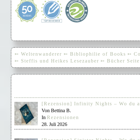
➳ Weltenwanderer
➳ Bibliophilie of Books
➳ Co
➳ Steffis und Heikes Lesezauber
➳ Bücher Seite
[Rezension] Infinity Nights – Wo du a
Von Bettina B.
In
Rezensionen
28. Juli 2026