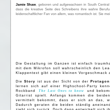
Jamie Shaw
, geboren und aufgewachsen in South Central 
dass die kreative Seite des Schreibens ihre wahre Beruf
leidenschaftlicher Fan von allem, was romantisch ist. Sie mei
Die Gestaltung im Ganzen ist einfach traumh
mit dem Mikrofon soll wahrscheinlich den Le
Klappentext gibt einen kleinen Vorgeschmack 
Die
Story
ist aus der Sicht von der
Protagon
lernen sich auf einer Highschool-Party ken
Rockband
und bekommt
The Last Ones to know
Gitarrist spielt. Anfangs kommen die beide
vermittelt bekommt, dass er sich an das, wa
Dadurch geraten die beiden ständig aneinand
zieht sich zurück. Doch dann entwickelt sich i