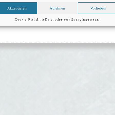
Akzeptieren
Ablehnen
Vorlieben
. Hinweis: Du kannst deine Einwilligung jederzeit per Mail
ng
Cookie-Richtlinie
Datenschutzerklärung
Impressum
widerrufen.
*