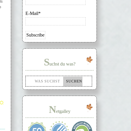
ls
b
E-Mail*
S
uchst du was?
☼
N
etgalley