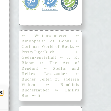
➳ Weltenwanderer
➳
Bibliophilie of Books
➳
Corinnas World of Books
➳
PrettyTigerBuch
➳
Gedankenvielfalt
➳ J. K.
Bloom
➳ The Art of
Reading
➳ Steffis und
Heikes Lesezauber
➳
Bücher Seiten zu anderen
Welten
➳ Bambinis
Bücherzauber
➳ Chillys
Buchwelt
te