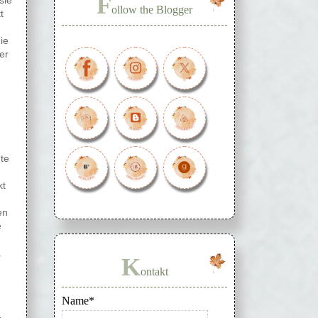
F
sie
ollow the Blogger
t
ie
er
te
kt
en
e
.
K
ontakt
Name*