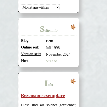
Archiv
S
eiteninfo
Blog:
Betti
Online seit:
Juli 1998
Version seit:
November 2024
Host:
Strato
I
nfo
Rezensionsexemplare
Diese sind als solches gezeichnet,