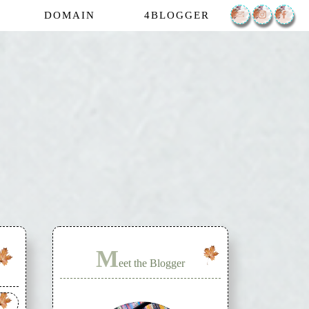
DOMAIN
4BLOGGER
M
eet the Blogger