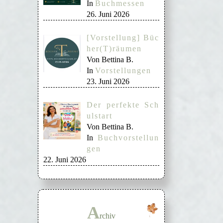
In
Buchmessen
26. Juni 2026
[Vorstellung] Büc
her(T)räumen
Von Bettina B.
In
Vorstellungen
23. Juni 2026
Der perfekte Sch
ulstart
Von Bettina B.
In
Buchvorstellun
gen
22. Juni 2026
A
rchiv