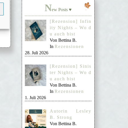
N
ew Posts ♥
 an
[Rezension] Infin
ity Nights – Wo d
u auch bist
Von Bettina B.
In
Rezensionen
28. Juli 2026
[Rezension] Sinis
ter Nights – Wo d
u auch bist
Von Bettina B.
In
Rezensionen
1. Juli 2026
Autorin Lesley
B. Strong
Von Bettina B.