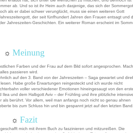
hnen erlaubt hat, sich unter die Menschen zu mischen, und dennoch ist 
mmer ab. Und so ist ihr Heim auch dasjenige, das sich der Sommergot
Doch als er dabei schwer verunglückt, muss sie einen weiteren Gott
Jahreszeitengott, der seit fünfhundert Jahren den Frauen entsagt und d
 der Jahreszeiten-Geschichten. Ein weiterer Roman erscheint im Somm
Meinung
☼
stlichen Farben und der Frau auf dem Bild sofort angesprochen. Mach
alles passieren wird.
hnlich auf den 3. Band von der Jahreszeiten – Saga gewartet und dire
lesen. Habe große Erwartungen reingesteckt und ich wurde nicht
Achterbahn voller verschiedener Emotionen hineingesaugt von den erst
Ilea und dem Halbgott Aviv – der Frühling und ihre plötzliche intensiv
 als berührt. Vor allem, weil man anfangs noch nicht so genau ahnen
fieberte bis zum Schluss hin und bin gespannt jetzt auf den letzten Band
Fazit
☼
geschafft mich mit ihrem Buch zu faszinieren und mitzureißen. Die