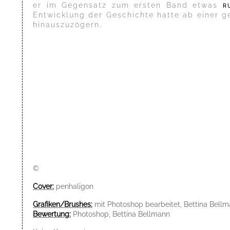
er im Gegensatz zum ersten Band etwas
r
Entwicklung der Geschichte hatte ab einer ge
hinauszuzögern.
©
Cover:
penhaligon
Grafiken/Brushes:
mit Photoshop bearbeitet, Bettina Bell
Bewertung:
Photoshop, Bettina Bellmann