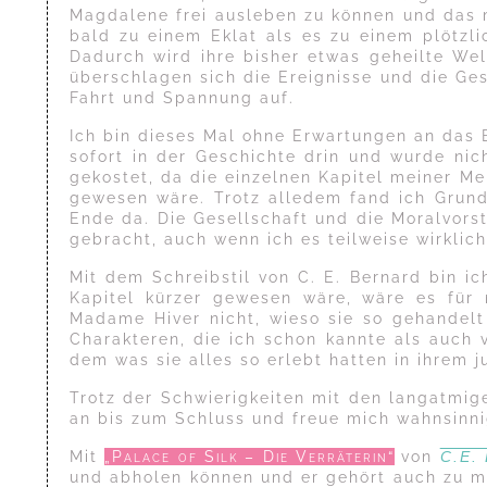
Magdalene frei ausleben zu können und das 
bald zu einem Eklat als es zu einem plötzl
Dadurch wird ihre bisher etwas geheilte We
überschlagen sich die Ereignisse und die Ge
Fahrt und Spannung auf.
Ich bin dieses Mal ohne Erwartungen an das 
sofort in der Geschichte drin und wurde nic
gekostet, da die einzelnen Kapitel meiner Me
gewesen wäre. Trotz alledem fand ich Grund
Ende da. Die Gesellschaft und die Moralvorst
gebracht, auch wenn ich es teilweise wirklic
Mit dem Schreibstil von C. E. Bernard bin i
Kapitel kürzer gewesen wäre, wäre es für
Madame Hiver nicht, wieso sie so gehandelt
Charakteren, die ich schon kannte als auch v
dem was sie alles so erlebt hatten in ihrem 
Trotz der Schwierigkeiten mit den langatmige
an bis zum Schluss und freue mich wahnsinni
Mit
„Palace of Silk – Die Verräterin“
von
C.E.
und abholen können und er gehört auch zu me