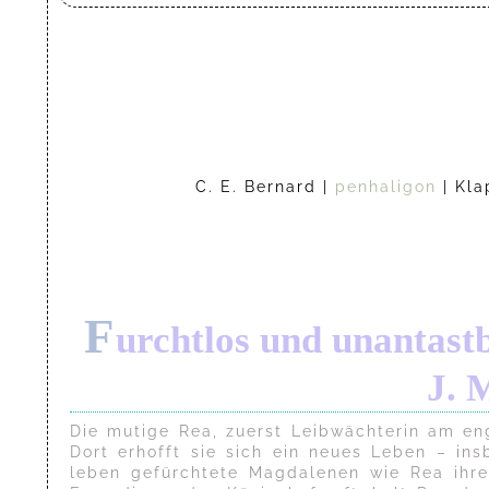
C. E. Bernard |
penhaligon
| Kla
F
urchtlos und unantastb
J. 
Die mutige Rea, zuerst Leibwächterin am eng
Dort erhofft sie sich ein neues Leben – in
leben gefürchtete Magdalenen wie Rea ihre