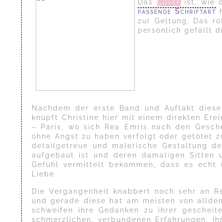
Das
Cover
ist, wie 
passende Schriftart
h
zur Geltung. Das ro
persönlich gefällt d
Nachdem der erste Band und Auftakt dieser
knüpft Christine hier mit einem direkten Ere
– Paris, wo sich Rea Emris nach den Gesch
ohne Angst zu haben verfolgt oder getötet zu
detailgetreue und malerische Gestaltung de
aufgebaut ist und deren damaligen Sitten 
Gefühl vermittelt bekommen, dass es echt u
Liebe.
Die Vergangenheit knabbert noch sehr an Re
und gerade diese hat am meisten von alldem
schweifen ihre Gedanken zu ihrer gescheit
schmerzlichen, verbundenen Erfahrungen. Ih