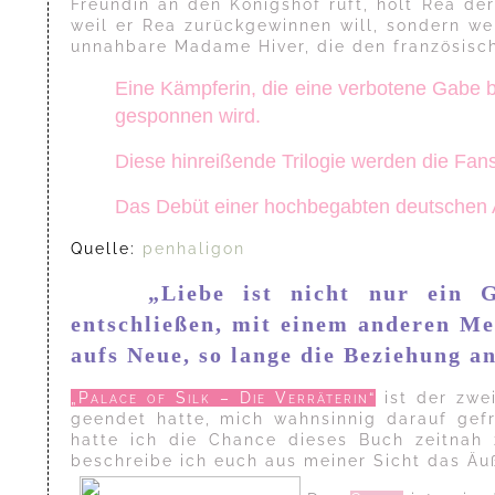
Freundin an den Königshof ruft, holt Rea der
weil er Rea zurückgewinnen will, sondern we
unnahbare Madame Hiver, die den französisch
Eine Kämpferin, die eine verbotene Gabe bes
gesponnen wird.
Diese hinreißende Trilogie werden die Fan
Das Debüt einer hochbegabten deutschen A
Quelle:
penhaligon
„Liebe ist nicht nur ein 
entschließen, mit einem anderen M
aufs Neue, so lange die Beziehung a
„Palace of Silk – Die Verräterin“
ist der zwe
geendet hatte, mich wahnsinnig darauf gef
hatte ich die Chance dieses Buch zeitnah
beschreibe ich euch aus meiner Sicht das Äuße