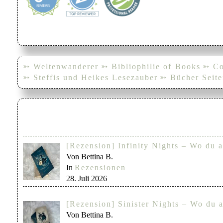
➳ Weltenwanderer
➳ Bibliophilie of Books
➳ Co
➳ Steffis und Heikes Lesezauber
➳ Bücher Seite
[Rezension] Infinity Nights – Wo du a
Von Bettina B.
In
Rezensionen
28. Juli 2026
[Rezension] Sinister Nights – Wo du a
Von Bettina B.