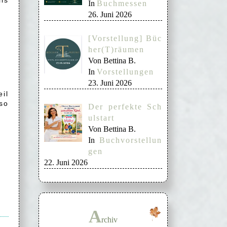
ls
In
Buchmessen
26. Juni 2026
[Vorstellung] Büc
her(T)räumen
Von Bettina B.
In
Vorstellungen
23. Juni 2026
il
 so
Der perfekte Sch
ulstart
Von Bettina B.
In
Buchvorstellun
gen
22. Juni 2026
A
rchiv