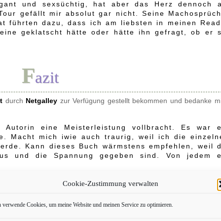
rogant und sexsüchtig, hat aber das Herz dennoch 
our gefällt mir absolut gar nicht. Seine Machosprüch
at führten dazu, dass ich am liebsten in meinen Read
ine geklatscht hätte oder hätte ihn gefragt, ob er s
F
azit
t
durch
Netgalley
zur Verfügung gestellt bekommen und bedanke m
Autorin eine Meisterleistung vollbracht. Es war e
e. Macht mich iwie auch traurig, weil ich die einzeln
erde. Kann dieses Buch wärmstens empfehlen, weil d
mus und die Spannung gegeben sind. Von jedem e
n sehr gut rausgearbeitet und umgesetzt. Ich kam se
Cookie-Zustimmung verwalten
r einmal hat mich April gepackt bis zum Schluss.
h verwende Cookies, um meine Website und meinen Service zu optimieren.
de