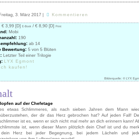
Freitag, 3. März 2017
|
Kommentieren
:
€ 3,99 [D]
/ € 8,90 [D]
E-Book
Print
and:
Mobi
nanzahl:
190
sempfehlung:
ab 14
e Bewertung:
5 von 5 Blüten
:
Letzter Teil einer Trilogie
g:
LYX Egmont
 ich kaufen!
Bilderquelle: © LYX Eg
halt
lopfen auf der Chefetage
 es etwas Schlimmeres, als nach sieben Jahren dem Mann wie
überzustehen, der dir das Herz gebrochen hat? Auf jeden Fall! D
schlimmer ist es, wenn er sich nicht mal mehr an dich erinnern kann! A
chlimmste ist, wenn dieser Mann plötzlich dein Chef ist und du merk
 dein Herz bei jeder Begegnung, bei jedem Lächeln und je
zwinkern von ihm Luftsprünge macht!