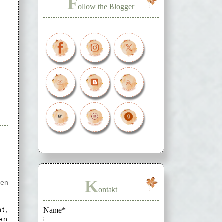
F
ollow the Blogger
K
den
ontakt
t,
Name*
en