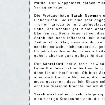
würde. Der Klappentext sprach mic
Verlag anfragen.
Die Protagonisten
Sarah Newman
u
Liebesleben. Sie ist eine sehr enga
– er ein arroganter und aufgeblas
Sons, der absolut gar nichts anbr
Bäumen ist. Keine Frau ist vor die
Sarah ihn noch inflacranti mit ei
Zeitpunkt ist klar, dass sie ihn 
scheint es wohl nicht anders zu g
Projekts bei ihm in der Firma arbei
gehen, aber so ganz gelingt ihr das 
Der
Schreibstil
der Autorin ist wied
keine Probleme hat in die Handlung
denn für ein Kerl“ oder „Oh bitte S
aber auch traurige Momente, die d
muss gestehen, dass ich Shawn sc
echt zur Weisglut brachte, wo ich ih
Sarah
wirkt auf mich sehr ehrgeizig,
eine richtige Kratzbürste sein, die