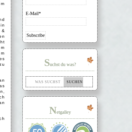
im
E-Mail*
nd
tin
 &
en
ht
em
hm
es
S
 zu
uchst du was?
man
as
en,
ch
an
N
etgalley
uch