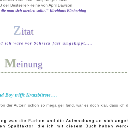
3 der Bestseller-Reihe von April Dawson
 die man sich merken sollte!“ Kleeblatts Bücherblog
Z
itat
nd ich wäre vor Schreck fast umgekippt…..
M
einung
ad Boy trifft Kratzbürste….
von der Autorin schon so mega geil fand, war es doch klar, dass ich 
.
ung was die Farben und die Aufmachung an sich angeh
den Spaßfaktor, die ich mit diesem Buch haben werd