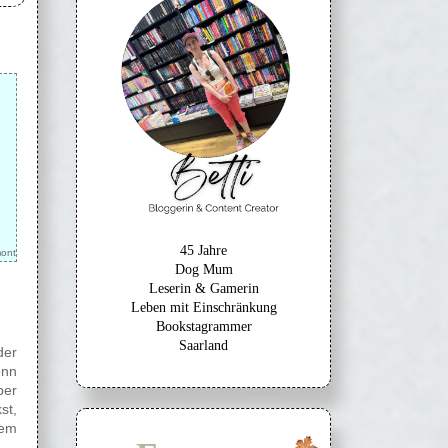
45 Jahre
mont
Dog Mum
Leserin & Gamerin
Leben mit Einschränkung
Bookstagrammer
Saarland
der
enn
ber
st,
dem