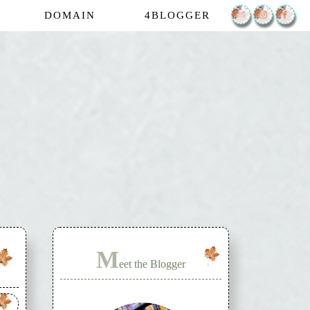
DOMAIN
4BLOGGER
M
eet the Blogger