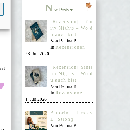
N
ew Posts ♥
[Rezension] Infin
ity Nights – Wo d
u auch bist
Von Bettina B.
In
Rezensionen
28. Juli 2026
[Rezension] Sinis
sst
ter Nights – Wo d
u auch bist
♥
Von Bettina B.
In
Rezensionen
1. Juli 2026
Autorin Lesley
B. Strong
Von Bettina B.