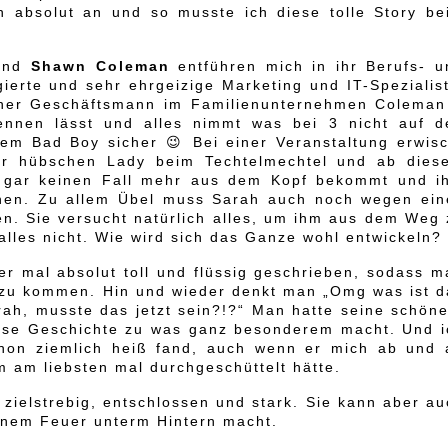
h absolut an und so musste ich diese tolle Story be
nd
Shawn Coleman
entführen mich in ihr Berufs- u
gierte und sehr ehrgeizige Marketing und IT-Spezialis
ener Geschäftsmann im Familienunternehmen Coleman
ennen lässt und alles nimmt was bei 3 nicht auf d
sem Bad Boy sicher 😉 Bei einer Veranstaltung erwisc
ner hübschen Lady beim Techtelmechtel und ab dies
auf gar keinen Fall mehr aus dem Kopf bekommt und i
ehen. Zu allem Übel muss Sarah auch noch wegen ein
ten. Sie versucht natürlich alles, um ihm aus dem Weg
alles nicht. Wie wird sich das Ganze wohl entwickeln?
er mal absolut toll und flüssig geschrieben, sodass 
 zu kommen. Hin und wieder denkt man „Omg was ist d
arah, musste das jetzt sein?!?“ Man hatte seine schön
iese Geschichte zu was ganz besonderem macht. Und i
hon ziemlich heiß fand, auch wenn er mich ab und 
m am liebsten mal durchgeschüttelt hätte.
 zielstrebig, entschlossen und stark. Sie kann aber a
 einem Feuer unterm Hintern macht.