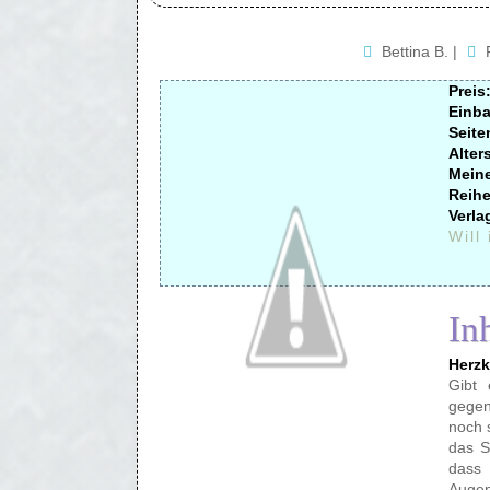
Bettina B.
|
Preis
Einb
Seite
Alter
Mein
Reihe
Verla
Will
In
Herzk
Gibt
gegen
noch 
das S
dass
Augen