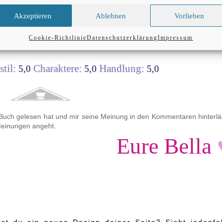
B
Akzeptieren
Ablehnen
Vorlieben
ewertung
Cookie-Richtlinie
Datenschutzerklärung
Impressum
til:
Charaktere:
Handlung:
5,0
5,0
5,0
 Buch gelesen hat und mir seine Meinung in den Kommentaren hinterlä
 Meinungen angeht.
Eure Bella