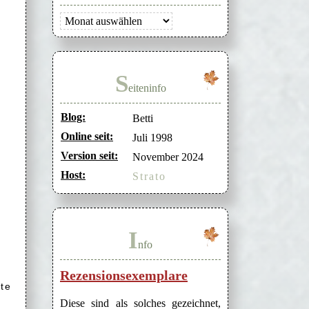
Archiv
S
eiteninfo
Blog:
Betti
Online seit:
Juli 1998
Version seit:
November 2024
Host:
Strato
I
nfo
Rezensionsexemplare
te
Diese sind als solches gezeichnet,