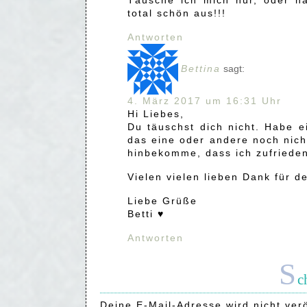
Täusche ich mich nur, oder ha
total schön aus!!!
Antworten
Bettina
sagt:
4. März 2017 um 16:31 Uhr
Hi Liebes,
Du täuschst dich nicht. Habe e
das eine oder andere noch nicht 
hinbekomme, dass ich zufrieden
Vielen vielen lieben Dank für 
Liebe Grüße
Betti ♥
Antworten
S
c
Deine E-Mail-Adresse wird nicht verö