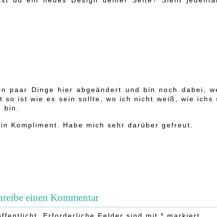
st du ein neues Design deiner Seite? Sieht jedenfal
in paar Dinge hier abgeändert und bin noch dabei, we
so ist wie es sein sollte, wo ich nicht weiß, wie ichs
 bin.
dein Kompliment. Habe mich sehr darüber gefreut.
hreibe einen Kommentar
ffentlicht.
Erforderliche Felder sind mit
*
markiert