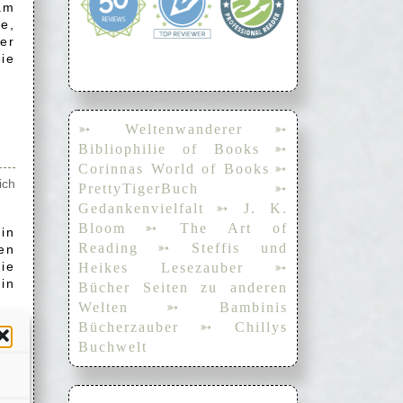
am
e,
er
ie
➳ Weltenwanderer
➳
Bibliophilie of Books
➳
Corinnas World of Books
➳
ich
PrettyTigerBuch
➳
Gedankenvielfalt
➳ J. K.
Bloom
➳ The Art of
in
Reading
➳ Steffis und
en
ie
Heikes Lesezauber
➳
in
Bücher Seiten zu anderen
Welten
➳ Bambinis
Bücherzauber
➳ Chillys
hr
Buchwelt