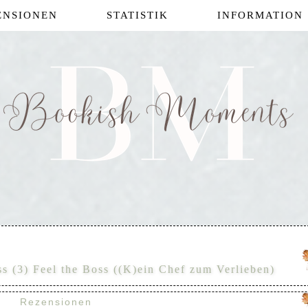
ENSIONEN
STATISTIK
INFORMATION
ss (3) Feel the Boss ((K)ein Chef zum Verlieben)
Rezensionen