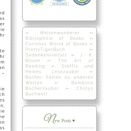
nd
as
er
ie
➳ Weltenwanderer
➳
hr
Bibliophilie of Books
➳
Corinnas World of Books
➳
PrettyTigerBuch
➳
te
Gedankenvielfalt
➳ J. K.
hr
Bloom
➳ The Art of
am
Reading
➳ Steffis und
an
Heikes Lesezauber
➳
 –
Bücher Seiten zu anderen
Welten
➳ Bambinis
Bücherzauber
➳ Chillys
ie
Buchwelt
ch
es
n,
ie
N
ne
ew Posts ♥
en
as