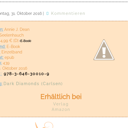
ntag, 31. Oktober 2016
|
Kommentieren
n:
Annie J. Dean
Seelenhauch
4,99 € [D]
(E-Book)
nd:
E-Book
:
Einzelband
t:
epub
:
439
. Oktober 2016
:
978-3-646-30010-9
g
:
Dark Diamonds (Carlsen)
Erhältlich bei
Verlag
Amazon