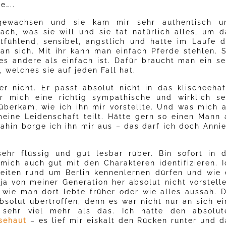
e…..
 gewachsen und sie kam mir sehr authentisch u
fach, was sie will und sie tat natürlich alles, um d
itfühlend, sensibel, ängstlich und hatte im Laufe d
an sich. Mit ihr kann man einfach Pferde stehlen. S
les andere als einfach ist. Dafür braucht man ein se
 welches sie auf jeden Fall hat.
 nicht. Er passt absolut nicht in das klischeehaf
r mich eine richtig sympathische und wirklich se
rüberkam, wie ich ihn mir vorstellte. Und was mich 
meine Leidenschaft teilt. Hätte gern so einen Mann 
ahin borge ich ihn mir aus – das darf ich doch Annie
hr flüssig und gut lesbar rüber. Bin sofort in d
mich auch gut mit den Charakteren identifizieren. I
eiten rund um Berlin kennenlernen dürfen und wie 
a von meiner Generation her absolut nicht vorstelle
 wie man dort lebte früher oder wie alles aussah. D
bsolut übertroffen, denn es war nicht nur an sich ei
 sehr viel mehr als das. Ich hatte den absolut
sehaut
– es lief mir eiskalt den Rücken runter und d