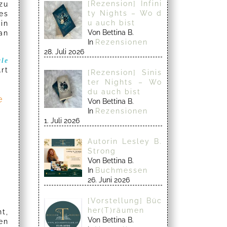
[Rezension] Infini
zu
ty Nights – Wo d
es
u auch bist
in
Von Bettina B.
an
In
Rezensionen
28. Juli 2026
le
rt
[Rezension] Sinis
ter Nights – Wo
du auch bist
e
Von Bettina B.
In
Rezensionen
1. Juli 2026
Autorin Lesley B.
Strong
Von Bettina B.
In
Buchmessen
26. Juni 2026
[Vorstellung] Büc
her(T)räumen
t,
Von Bettina B.
en