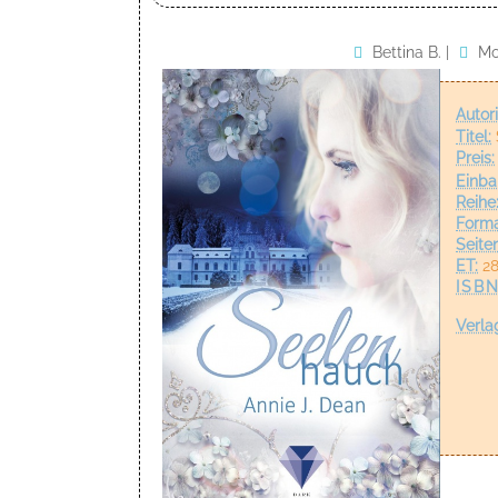
Bettina B.
|
Mo
Autori
Titel:
Preis:
Einba
Reihe
Forma
Seiten
ET:
28
ISBN
Verla