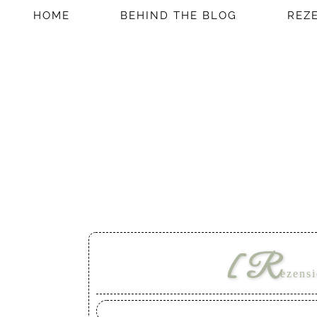
HOME
BEHIND THE BLOG
REZ
[R
ezens