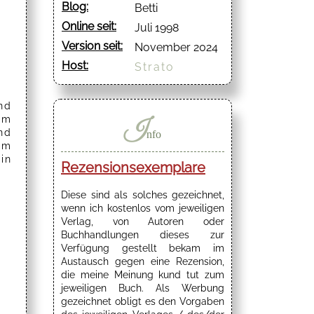
Blog:
Betti
Online seit:
Juli 1998
Version seit:
November 2024
Host:
Strato
nd
im
I
nd
nfo
em
in
Rezensionsexemplare
Diese sind als solches gezeichnet,
wenn ich kostenlos vom jeweiligen
Verlag, von Autoren oder
Buchhandlungen dieses zur
Verfügung gestellt bekam im
Austausch gegen eine Rezension,
die meine Meinung kund tut zum
jeweiligen Buch. Als Werbung
gezeichnet obligt es den Vorgaben