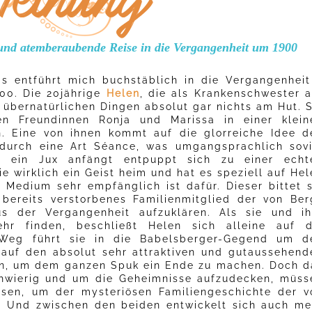
 und atemberaubende Reise in die Vergangenheit um 1900
s entführt mich buchstäblich in die Vergangenheit
900. Die 20jährige
Helen
, die als Krankenschwester a
it übernatürlichen Dingen absolut gar nichts am Hut. 
n Freundinnen Ronja und Marissa in einer klein
n. Eine von ihnen kommt auf die glorreiche Idee d
durch eine Art Séance, was umgangsprachlich sovi
s ein Jux anfängt entpuppt sich zu einer echt
ie wirklich ein Geist heim und hat es speziell auf He
 Medium sehr empfänglich ist dafür. Dieser bittet s
bereits verstorbenes Familienmitglied der von Ber
us der Vergangenheit aufzuklären. Als sie und ih
hr finden, beschließt Helen sich alleine auf d
Weg führt sie in die Babelsberger-Gegend um d
 auf den absolut sehr attraktiven und gutaussehend
en, um dem ganzen Spuk ein Ende zu machen. Doch d
schwierig und um die Geheimnisse aufzudecken, müss
eisen, um der mysteriösen Familiengeschichte der v
. Und zwischen den beiden entwickelt sich auch me