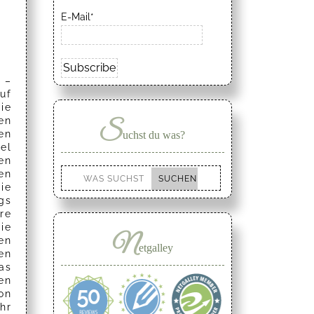
E-Mail*
 –
uf
Sie
en
S
en
uchst du was?
el
en
len
ie
gs
re
ie
N
en
etgalley
en
as
en
on
hr