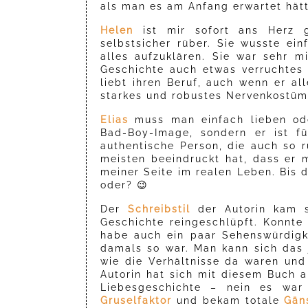
als man es am Anfang erwartet hätt
Helen
ist mir sofort ans Herz
selbstsicher rüber. Sie wusste ein
alles aufzuklären. Sie war sehr m
Geschichte auch etwas verruchtes 
liebt ihren Beruf, auch wenn er al
starkes und robustes Nervenkostüm,
Elias
muss man einfach lieben oder
Bad-Boy-Image, sondern er ist fü
authentische Person, die auch so 
meisten beeindruckt hat, dass er 
meiner Seite im realen Leben. Bis d
oder? 😉
Der
Schreibstil
der Autorin kam se
Geschichte reingeschlüpft. Konnte 
habe auch ein paar Sehenswürdigk
damals so war. Man kann sich das j
wie die Verhältnisse da waren und
Autorin hat sich mit diesem Buch a
Liebesgeschichte – nein es war
Gruselfaktor
und bekam totale
Gän