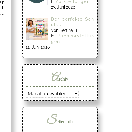
In
Vorstellungen
en
23. Juni 2026
ch
da
Der perfekte Sch
ulstart
Von Bettina B.
In
Buchvorstellun
gen
22. Juni 2026
A
rchiv
Archiv
S
eiteninfo