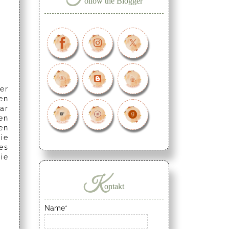
ollow the Blogger
er
en
ar
en
en
die
es
ie
K
ontakt
Name*