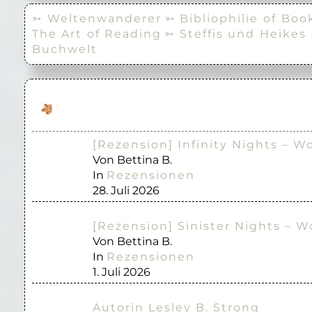
➳ Weltenwanderer
➳ Bibliophilie of Boo
The Art of Reading
➳ Steffis und Heikes
Buchwelt
[Rezension] Infinity Nights – W
Von Bettina B.
In
Rezensionen
28. Juli 2026
[Rezension] Sinister Nights – W
Von Bettina B.
In
Rezensionen
1. Juli 2026
Autorin Lesley B. Strong