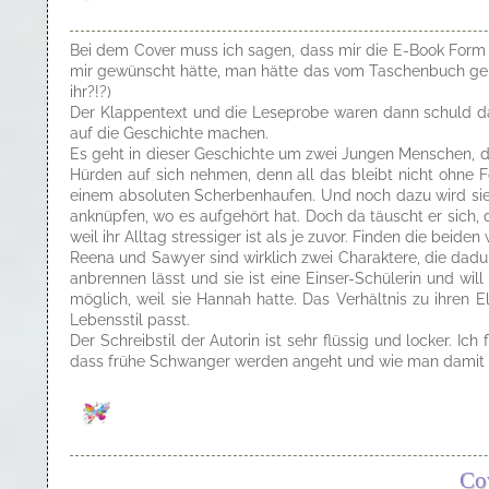
Bei dem Cover muss ich sagen, dass mir die E-Book Form da
mir gewünscht hätte, man hätte das vom Taschenbuch geno
ihr?!?)
Der Klappentext und die Leseprobe waren dann schuld da
auf die Geschichte machen.
Es geht in dieser Geschichte um zwei Jungen Menschen, 
Hürden auf sich nehmen, denn all das bleibt nicht ohne Fo
einem absoluten Scherbenhaufen. Und noch dazu wird sie
anknüpfen, wo es aufgehört hat. Doch da täuscht er sich, 
weil ihr Alltag stressiger ist als je zuvor. Finden die be
Reena und Sawyer sind wirklich zwei Charaktere, die dadurc
anbrennen lässt und sie ist eine Einser-Schülerin und wi
möglich, weil sie Hannah hatte. Das Verhältnis zu ihren E
Lebensstil passt.
Der Schreibstil der Autorin ist sehr flüssig und locker. I
dass frühe Schwanger werden angeht und wie man damit u
Co