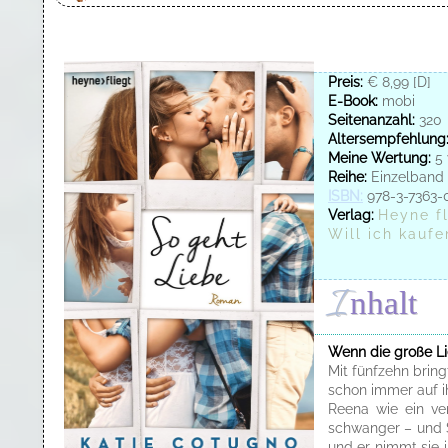
Preis:
€ 8,99 [D]
E-Book:
mobi
Seitenanzahl:
320
Altersempfehlung
Meine Wertung:
5 
Reihe:
Einzelband
ISBN:
978-3-7363-
Verlag:
Heyne fl
Will ich kaufe
I
nhalt
Wenn die große Li
Mit fünfzehn brin
schon immer auf ih
Reena wie ein ver
schwanger – und S
und er nimmt sie i