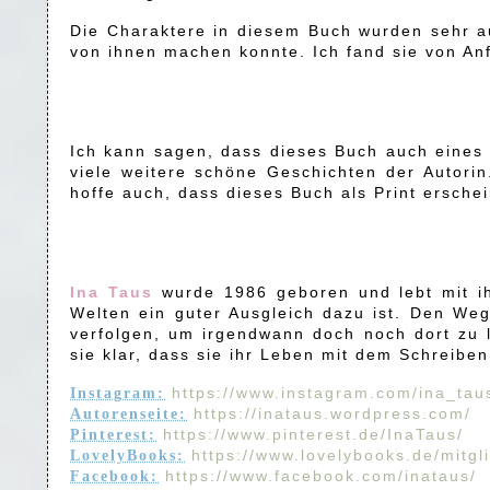
Die Charaktere in diesem Buch wurden sehr au
von ihnen machen konnte. Ich fand sie von An
Ich kann sagen, dass dieses Buch auch eines 
viele weitere schöne Geschichten der Autorin
hoffe auch, dass dieses Buch als Print ersch
Ina Taus
wurde 1986 geboren und lebt mit ihr
Welten ein guter Ausgleich dazu ist. Den We
verfolgen, um irgendwann doch noch dort zu 
sie klar, dass sie ihr Leben mit dem Schreiben
https://www.instagram.com/ina_tau
Instagram:
https://inataus.wordpress.com/
Autorenseite:
https://www.pinterest.de/InaTaus/
Pinterest:
https://www.lovelybooks.de/mitgl
LovelyBooks:
https://www.facebook.com/inataus/
Facebook: