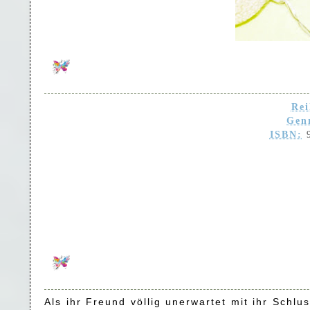
Rei
Gen
ISBN:
Als ihr Freund völlig unerwartet mit ihr Schlu