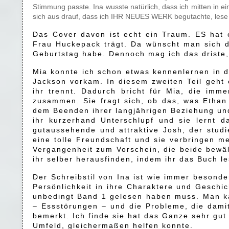
Stimmung passte. Ina wusste natürlich, dass ich mitten in 
sich aus drauf, dass ich IHR NEUES WERK begutachte, les
Das Cover davon ist echt ein Traum. ES hat
Frau Huckepack trägt. Da wünscht man sich d
Geburtstag habe. Dennoch mag ich das driste, 
Mia konnte ich schon etwas kennenlernen in d
Jackson vorkam. In diesem zweiten Teil geht
ihr trennt. Dadurch bricht für Mia, die im
zusammen. Sie fragt sich, ob das, was Ethan 
dem Beenden ihrer langjährigen Beziehung und
ihr kurzerhand Unterschlupf und sie lernt 
gutaussehende und attraktive Josh, der stud
eine tolle Freundschaft und sie verbringen
Vergangenheit zum Vorschein, die beide bewäl
ihr selber herausfinden, indem ihr das Buch le
Der Schreibstil von Ina ist wie immer besonder
Persönlichkeit in ihre Charaktere und Geschic
unbedingt Band 1 gelesen haben muss. Man ka
– Essstörungen – und die Probleme, die dami
bemerkt. Ich finde sie hat das Ganze sehr gut
Umfeld, gleichermaßen helfen konnte.