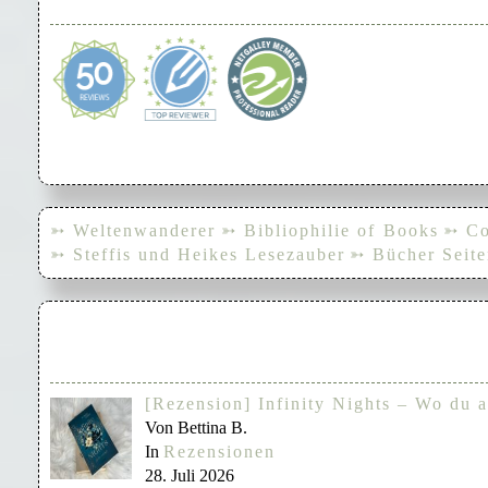
➳ Weltenwanderer
➳ Bibliophilie of Books
➳ Co
➳ Steffis und Heikes Lesezauber
➳ Bücher Seite
[Rezension] Infinity Nights – Wo du a
Von Bettina B.
In
Rezensionen
28. Juli 2026