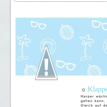
Klappe
☼
Harper wächs
gehen kann, 
Gleich auf de