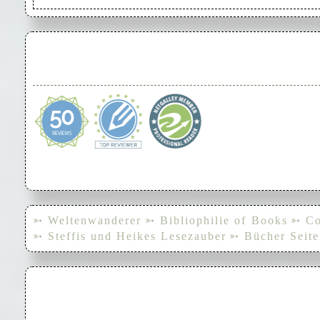
➳ Weltenwanderer
➳ Bibliophilie of Books
➳ Co
➳ Steffis und Heikes Lesezauber
➳ Bücher Seite