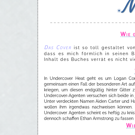
☀
– – – – – – – – – – – – – – – – – – – – – – – 
Wie g
Das Cover
ist so toll gestaltet v
dass es mich förmlich in seinen 
Inhalt des Buches verrät es nicht vi
In Undercover Heat geht es um Logan Conn
gemeinsam einen Fall der besonderen Art au
kriegen, um diesen endgültig hinter Gitte
Undercover-Agenten versuchen sich beide in j
Unter verdeckten Namen Aiden Carter und Hai
wollen ihm irgendwas nachweisen können. 
Undercover Agenten scheint es heftig zu kni
dennoch schaffen Ethan Armstrong zu fassen u
Wie