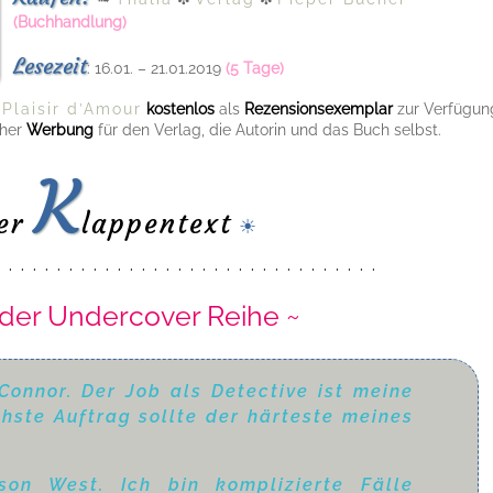
(Buchhandlung)
Lesezeit
: 16.01. – 21.01.2019
(5 Tage)
n
Plaisir d’Amour
kostenlos
als
Rezensionsexemplar
zur Verfügun
aher
Werbung
für den Verlag, die Autorin und das Buch selbst.
K
er
lappentext
☀
· · · · · · · · · · · · · · · · · · · · · · · · · · · · · · · ·
 der Undercover Reihe ~
onnor. Der Job als Detective ist meine
hste Auftrag sollte der härteste meines
on West. Ich bin komplizierte Fälle