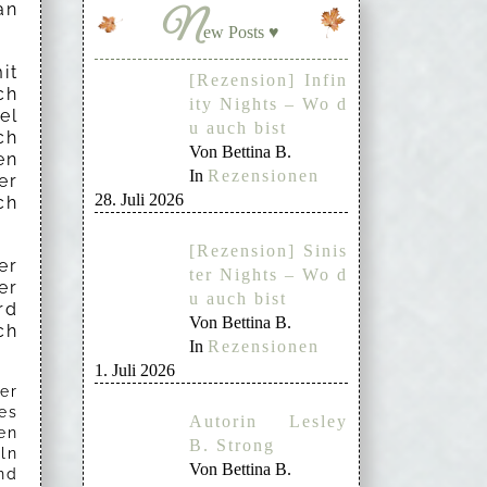
an
N
ew Posts ♥
it
[Rezension] Infin
ch
ity Nights – Wo d
el
u auch bist
ch
Von Bettina B.
en
In
Rezensionen
er
28. Juli 2026
ch
[Rezension] Sinis
er
ter Nights – Wo d
er
u auch bist
rd
Von Bettina B.
ch
In
Rezensionen
1. Juli 2026
er
es
Autorin Lesley
en
B. Strong
ln
Von Bettina B.
nd