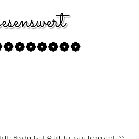
❁❁❁❁❁❁❁❁
olle Header hast 😀 Ich bin ganz begeistert. ^^