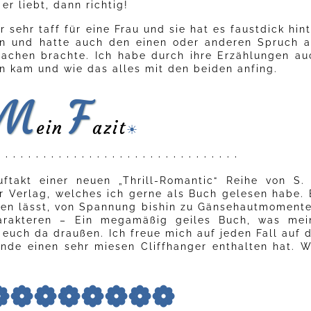
er liebt, dann richtig!
r sehr taff für eine Frau und sie hat es faustdick hin
n und hatte auch den einen oder anderen Spruch a
Lachen brachte. Ich habe durch ihre Erzählungen au
an kam und wie das alles mit den beiden anfing.
M
F
ein
azit
☀
· · · · · · · · · · · · · · · · · · · · · · · · · · · · · · · ·
ftakt einer neuen „Thrill-Romantic“ Reihe von S. 
r Verlag, welches ich gerne als Buch gelesen habe. 
agen lässt, von Spannung bishin zu Gänsehautmomente
Charakteren – Ein megamäßig geiles Buch, was mei
euch da draußen. Ich freue mich auf jeden Fall auf d
Ende einen sehr miesen Cliffhanger enthalten hat. W
❁❁❁❁❁❁❁❁