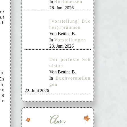
In
Buchmessen
26. Juni 2026
ter
uf
[Vorstellung] Büc
ch
her(T)räumen
Von Bettina B.
In
Vorstellungen
23. Juni 2026
Der perfekte Sch
ulstart
Von Bettina B.
P.
In
Buchvorstellun
Es
gen
n,
ne
22. Juni 2026
ie
ie
A
rchiv