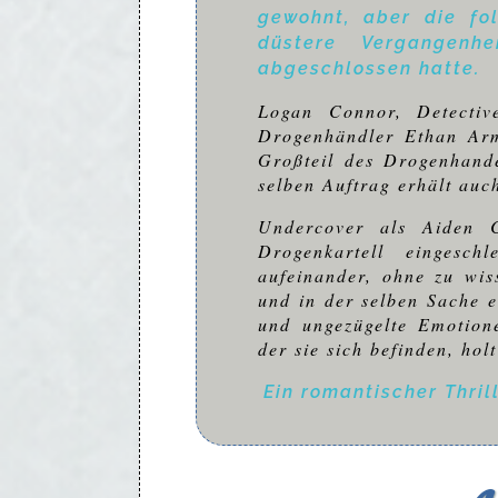
gewohnt, aber die fo
düstere Vergangenh
abgeschlossen hatte.
Logan Connor, Detectiv
Drogenhändler Ethan Arm
Großteil des Drogenhande
selben Auftrag erhält auc
Undercover als Aiden 
Drogenkartell eingesch
aufeinander, ohne zu wis
und in der selben Sache e
und ungezügelte Emotione
der sie sich befinden, hol
Ein romantischer Thrill