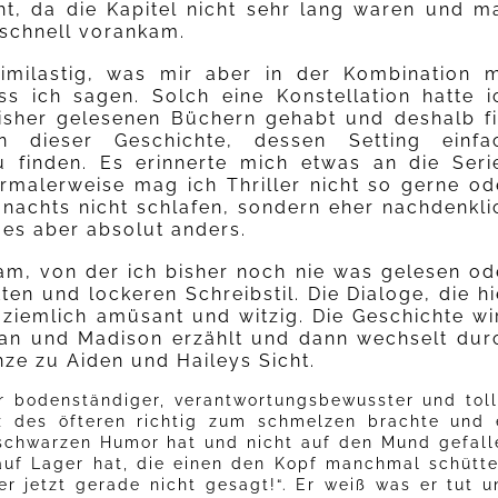
icht, da die Kapitel nicht sehr lang waren und m
 schnell vorankam.
krimilastig, was mir aber in der Kombination m
s ich sagen. Solch eine Konstellation hatte i
isher gelesenen Büchern gehabt und deshalb fi
 dieser Geschichte, dessen Setting einfa
 finden. Es erinnerte mich etwas an die Seri
ormalerweise mag ich Thriller nicht so gerne od
h nachts nicht schlafen, sondern eher nachdenkli
 es aber absolut anders.
am, von der ich bisher noch nie was gelesen od
ten und lockeren Schreibstil. Die Dialoge, die hi
ziemlich amüsant und witzig. Die Geschichte wi
gan und Madison erzählt und dann wechselt dur
ze zu Aiden und Haileys Sicht.
hr bodenständiger, verantwortungsbewusster und toll
z des öfteren richtig zum schmelzen brachte und 
n schwarzen Humor hat und nicht auf den Mund gefall
auf Lager hat, die einen den Kopf manchmal schütte
r jetzt gerade nicht gesagt!“. Er weiß was er tut u