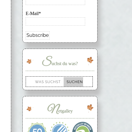
E-Mail*
S
uchst du was?
N
etgalley