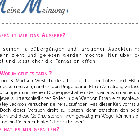
M
M
eine
einung
☀
– – – – – – – – – – – – – – – – – – – – – – – – – – – – – – – – – – – – – –
efällt mir das Äußere?
on seinen Farbübergängen und farblichen Aspekten he
Bann zieht und gelesen werden möchte. Nur über d
el und lässt eher die Fantasien offen.
Worum geht es darin ?
or & Madison West, beide arbeitend bei der Polizei und FBI, 
fdecken müssen, nämlich den Drogenbaron Ethan Armstrong zu fas
r zu bringen und seinen Drogengeschäften den Gar auszumachen. 
eweils unterschiedlichen Rollen in die Welt von Ethan einzuschleus
ley Jackson versuchen sie herauszufinden, was dieser Kerl vorhat 
Doch dieser Versuch droht zu platzen, denn zwischen den bei
stern und diese Gefühle stehen ihnen gewaltig im Wege. Können sie
nd ihn für immer hinter Gitter zu bringen?
 hat es mir gefallen?