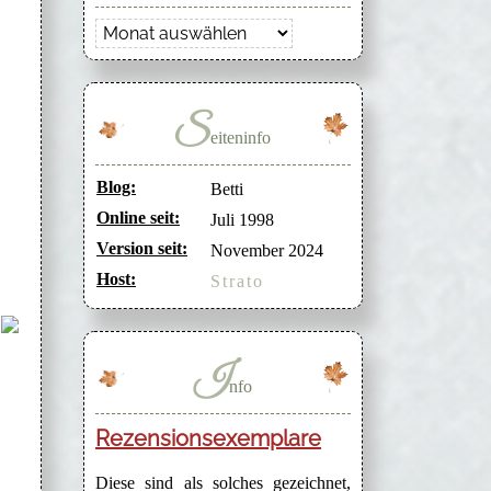
Archiv
S
eiteninfo
Blog:
Betti
Online seit:
Juli 1998
Version seit:
November 2024
Host:
Strato
I
nfo
Rezensionsexemplare
Diese sind als solches gezeichnet,