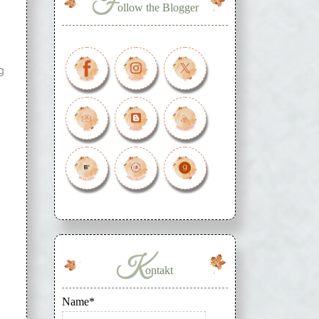
F
ollow the Blogger
g
K
ontakt
Name*