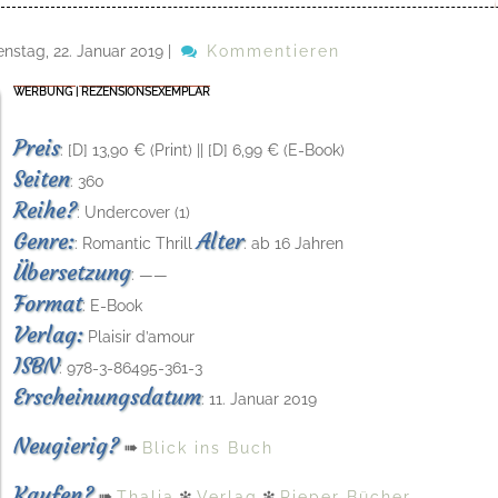
enstag, 22. Januar 2019
|
Kommentieren
WERBUNG | REZENSIONSEXEMPLAR
Preis
: [D] 13,90 € (Print) || [D] 6,99 € (E-Book)
Seiten
: 360
Reihe?
: Undercover (1)
Genre:
Alter
: Romantic Thrill
: ab 16 Jahren
Übersetzung
: ——
Format
: E-Book
Verlag:
Plaisir d’amour
ISBN
: 978-3-86495-361-3
Erscheinungsdatum
: 11. Januar 2019
Neugierig?
➠
Blick ins Buch
Kaufen?
➠
Thalia
❇
Verlag
❇
Pieper Bücher