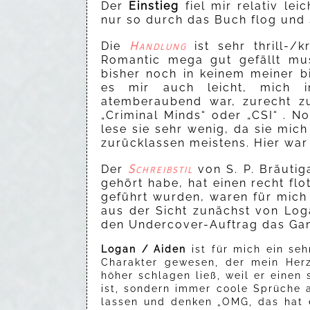
Der
Einstieg
fiel mir relativ le
nur so durch das Buch flog und
Handlung
Die
ist sehr thrill-/
Romantic mega gut gefällt mus
bisher noch in keinem meiner b
es mir auch leicht, mich in
atemberaubend war, zurecht zu
„Criminal Minds“ oder „CSI“ . N
lese sie sehr wenig, da sie mic
zurücklassen meistens. Hier war
Schreibstil
Der
von S. P. Bräutig
gehört habe, hat einen recht flot
geführt wurden, waren für mich 
aus der Sicht zunächst von Lo
den Undercover-Auftrag das Gan
Logan / Aiden
ist für mich ein se
Charakter gewesen, der mein Her
höher schlagen ließ, weil er eine
ist, sondern immer coole Sprüche 
lassen und denken „OMG, das hat e