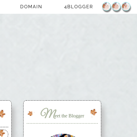
DOMAIN
4BLOGGER
M
eet the Blogger