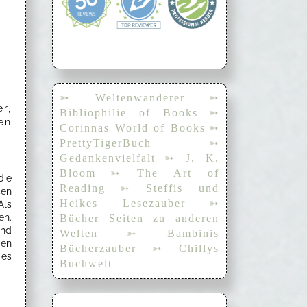
➳ Weltenwanderer
➳
r,
Bibliophilie of Books
➳
en
Corinnas World of Books
➳
PrettyTigerBuch
➳
Gedankenvielfalt
➳ J. K.
Bloom
➳ The Art of
die
Reading
➳ Steffis und
sen
Heikes Lesezauber
➳
Als
en.
Bücher Seiten zu anderen
und
Welten
➳ Bambinis
den
Bücherzauber
➳ Chillys
 es
Buchwelt