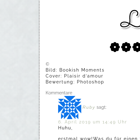
❁❁
©
Bild: Bookish Moments
Cover: Plaisir d’amour
Bewertung: Photoshop
Kommentare
Ruby
sagt:
6. April 2019 um 14:49 Uhr
Huhu,
erstmal wow!Was du für einen t