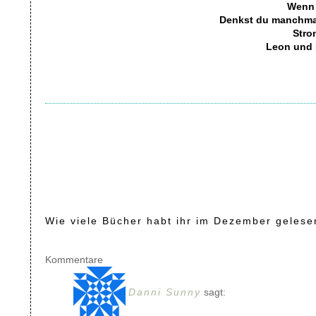
Wenn 
Denkst du manchma
Stro
Leon und 
Wie viele Bücher habt ihr im Dezember gelese
Kommentare
Danni Sunny
sagt: