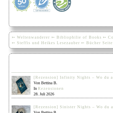
➳ Weltenwanderer
➳ Bibliophilie of Books
➳ Co
➳ Steffis und Heikes Lesezauber
➳ Bücher Seite
[Rezension] Infinity Nights – Wo du a
Von Bettina B.
In
Rezensionen
28. Juli 2026
[Rezension] Sinister Nights – Wo du a
Von Bettina B.