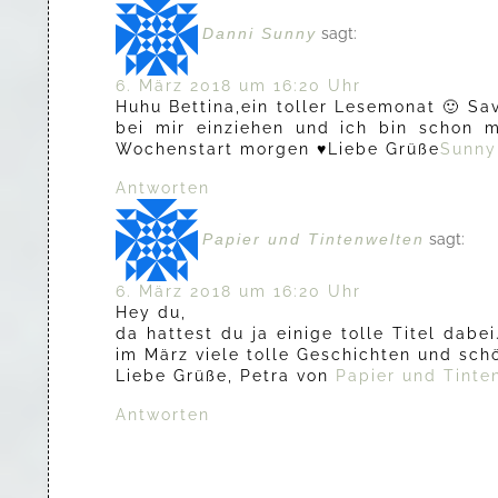
Danni Sunny
sagt:
6. März 2018 um 16:20 Uhr
Huhu Bettina,ein toller Lesemonat 🙂 S
bei mir einziehen und ich bin schon 
Wochenstart morgen ♥Liebe Grüße
Sunny
Antworten
Papier und Tintenwelten
sagt:
6. März 2018 um 16:20 Uhr
Hey du,
da hattest du ja einige tolle Titel da
im März viele tolle Geschichten und sch
Liebe Grüße, Petra von
Papier und Tinte
Antworten