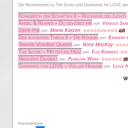
Die Rezensionen zu The Score und Diamonds for LOVE wer
Königreich der Schatten II – Rückkehr des Lichts
Vanessa San
Angel & Reaper – Du gehörst mir
von
Mona Kasten
Save me
von
✿✿✿✿✿✿
✿
✿
✿
✿
416
Kandera 
Der schwarze Thron II – Die Königin
von
Nina MacKay
Teenie Voodoo Queen
von
✿✿✿
Elle Kennedy
The Score – Mitten ins Herz
von
✿✿
Penelope Ward
Neighbor Dearest
von
✿✿✿✿✿✿
38
Layla 
Diamonds for LOVE – Voller Hingabe
von
We
Kommentare