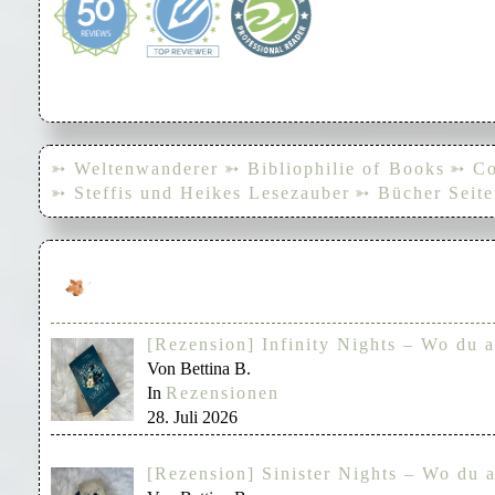
➳ Weltenwanderer
➳ Bibliophilie of Books
➳ Co
➳ Steffis und Heikes Lesezauber
➳ Bücher Seite
[Rezension] Infinity Nights – Wo du a
Von Bettina B.
In
Rezensionen
28. Juli 2026
[Rezension] Sinister Nights – Wo du a