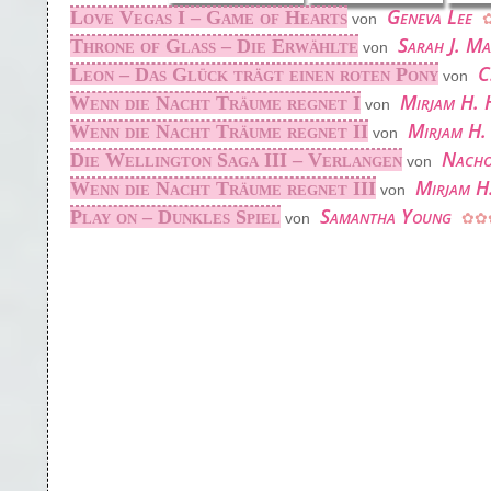
Geneva Lee
Love Vegas I – Game of Hearts
von
Sarah J. Ma
Throne of Glass – Die Erwählte
von
C
Leon – Das Glück trägt einen roten Pony
von
Mirjam H. 
Wenn die Nacht Träume regnet I
von
Mirjam H.
Wenn die Nacht Träume regnet II
von
Nacho
Die Wellington Saga III – Verlangen
von
Mirjam H
Wenn die Nacht Träume regnet III
von
Samantha Young
Play on – Dunkles Spiel
von
✿✿