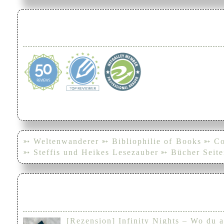
➳ Weltenwanderer
➳ Bibliophilie of Books
➳ Co
➳ Steffis und Heikes Lesezauber
➳ Bücher Seite
[Rezension] Infinity Nights – Wo du a