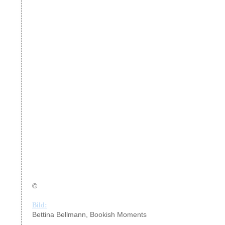
©
Bild:
Bettina Bellmann, Bookish Moments