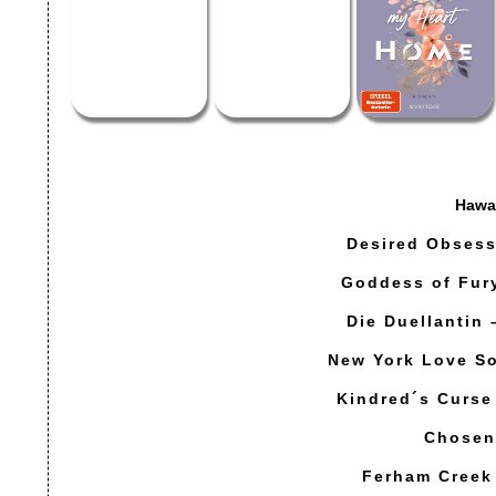
Hawai
Desired Obsessi
Goddess of Fury
Die Duellantin 
New York Love Son
Kindred´s Curse 
Chosen
Ferham Creek