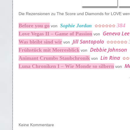
Die Rezensionen zu The Score und Diamonds for LOVE werd
384
Before you go
Sophie Jordan
von
✿✿✿✿✿✿
Geneva Lee
Love Vegas II – Game of Passion
von
Jill Santopolo
Was bleibt sind wir
von
✿✿✿✿✿✿
Debbie Johnson
Frühstück mit Meeresblick
von
Lin Rina
Animant Crumbs Staubchronik
von
✿✿
Ma
Luna Chroniken I – Wie Monde so silbern
von
Keine Kommentare