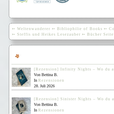
➳ Weltenwanderer
➳ Bibliophilie of Books
➳ Co
➳ Steffis und Heikes Lesezauber
➳ Bücher Seite
[Rezension] Infinity Nights – Wo du a
Von Bettina B.
In
Rezensionen
28. Juli 2026
[Rezension] Sinister Nights – Wo du a
Von Bettina B.
In
Rezensionen