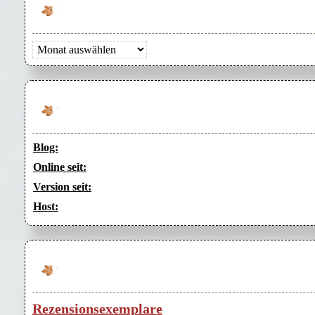
Archiv
Blog:
Online seit:
Version seit:
Host:
Rezensionsexemplare