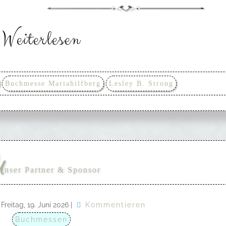
Weiterlesen
Buchmesse Mariahilfberg
Lesley B. Strong
U
nser Partner & Sponsor
Freitag, 19. Juni 2026
|
Kommentieren
Buchmessen