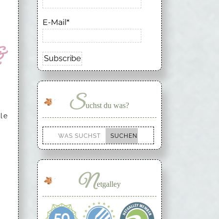
E-Mail*
&
S
uchst du was?
le
N
etgalley