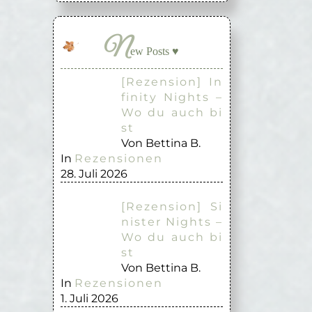
N
ew Posts ♥
[Rezension] In
finity Nights –
Wo du auch bi
st
Von Bettina B.
In
Rezensionen
28. Juli 2026
[Rezension] Si
nister Nights –
Wo du auch bi
st
Von Bettina B.
In
Rezensionen
1. Juli 2026