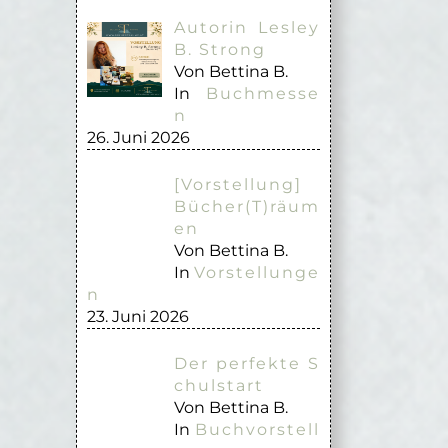
Autorin Lesley
B. Strong
Von Bettina B.
In
Buchmesse
n
26. Juni 2026
[Vorstellung]
Bücher(T)räum
en
Von Bettina B.
In
Vorstellunge
n
23. Juni 2026
Der perfekte S
chulstart
Von Bettina B.
In
Buchvorstell