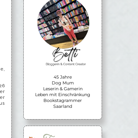
e,
45 Jahre
Dog Mum
26
Leserin & Gamerin
er
Leben mit Einschränkung
er
Bookstagrammer
us
Saarland