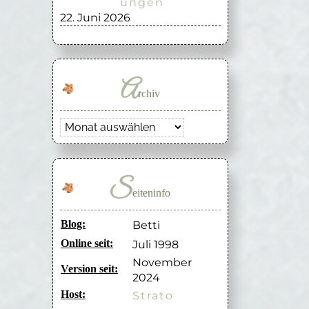
ungen
22. Juni 2026
A
rchiv
Archiv
S
eiteninfo
Blog:
Betti
Online seit:
Juli 1998
November
Version seit:
2024
Host:
Strato