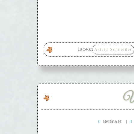
Labels:
Astrid Schneider
Bettina B.
|