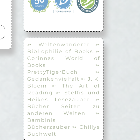
➳ Weltenwanderer
➳
Bibliophilie of Books
➳
Corinnas World of
Books
➳
PrettyTigerBuch
➳
Gedankenvielfalt
➳ J. K.
Bloom
➳ The Art of
Reading
➳ Steffis und
Heikes Lesezauber
➳
Bücher Seiten zu
anderen Welten
➳
Bambinis
Bücherzauber
➳ Chillys
Buchwelt