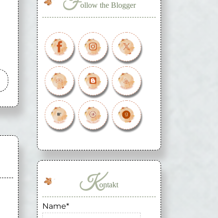
F
ollow the Blogger
K
ontakt
Name*