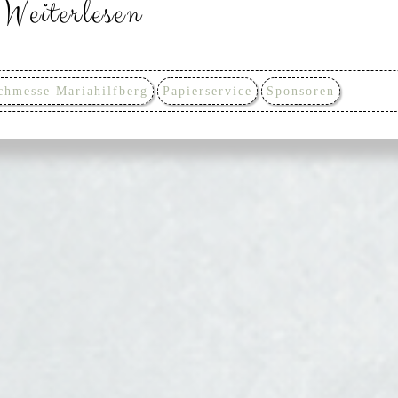
Weiterlesen
chmesse Mariahilfberg
Papierservice
Sponsoren