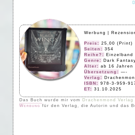
Werbung | Rezensio
Preis:
25,00 (Print) 
Seiten:
354
Reihe?:
Einzelband
Genre:
Dark Fantas
Alter:
ab 16 Jahren
Übersetzung:
—-
Verlag:
Drachenmon
ISBN:
978-3-959-91
ET:
31.10.2025
Das Buch wurde mir vom
Drachenmond Verlag
Werbung
für den Verlag, die Autorin und das 