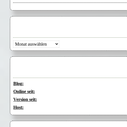
Archiv
Blog:
Online seit:
Version seit:
Host: