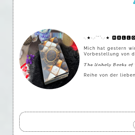
·.★·.·´¯`·.·★ 🅷🅰🅻🅻
Mich hat gestern w
Vorbestellung von d
𝓣𝓱𝓮 𝓤𝓷𝓱𝓸𝓵𝔂 𝓑𝓸𝓸𝓴𝓼 𝓸𝓯 
Reihe von der lieb