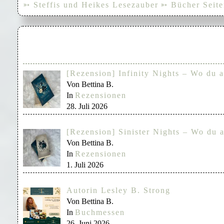
➳ Steffis und Heikes Lesezauber
➳ Bücher Seite
[Rezension] Infinity Nights – Wo du a
Von Bettina B.
In
Rezensionen
28. Juli 2026
[Rezension] Sinister Nights – Wo du a
Von Bettina B.
In
Rezensionen
1. Juli 2026
Autorin Lesley B. Strong
Von Bettina B.
In
Buchmessen
26. Juni 2026