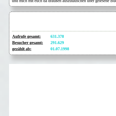
und mich mit euch da draußen auszutauschen über gelesene Büc
Aufrufe gesamt:
631.378
Besucher gesamt:
291.629
gezählt ab:
01.07.1998