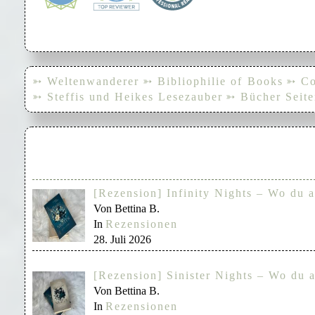
➳ Weltenwanderer
➳ Bibliophilie of Books
➳ Co
➳ Steffis und Heikes Lesezauber
➳ Bücher Seite
[Rezension] Infinity Nights – Wo du a
Von Bettina B.
In
Rezensionen
28. Juli 2026
[Rezension] Sinister Nights – Wo du a
Von Bettina B.
In
Rezensionen