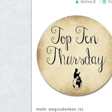
Bettina B.
|
Do
mehr wegzudenken ist.