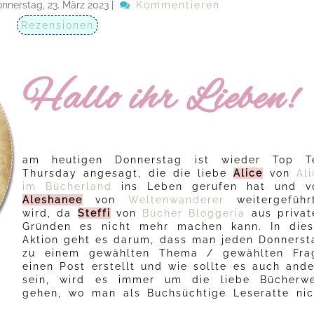
nnerstag, 23. März 2023
|
Kommentieren
Rezensionen
Hallo ihr Lieben!
am heutigen Donnerstag ist wieder Top T
Thursday angesagt, die die liebe
Alice
von
Al
im Bücherland
ins Leben gerufen hat und v
Aleshanee
von
Weltenwanderer
weitergeführ
wird, da
Steffi
von
Bücher Bloggeria
aus privat
Gründen es nicht mehr machen kann. In dies
Aktion geht es darum, dass man jeden Donnerst
zu einem gewählten Thema / gewählten Fra
einen Post erstellt und wie sollte es auch ande
sein, wird es immer um die liebe Bücherwe
gehen, wo man als Buchsüchtige Leseratte nic