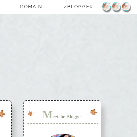
DOMAIN
4BLOGGER
M
eet the Blogger