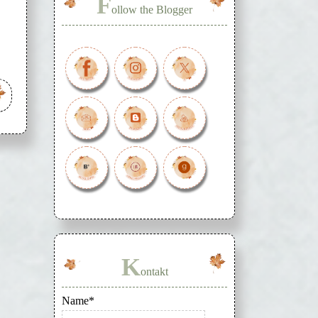
F
ollow the Blogger
K
ontakt
Name*