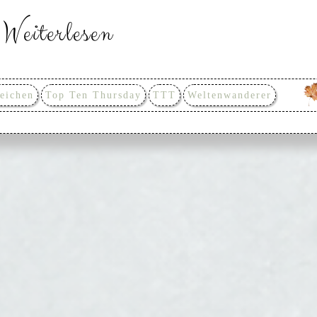
Weiterlesen
eichen
Top Ten Thursday
TTT
Weltenwanderer