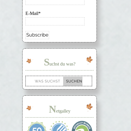
E-Mail*
S
uchst du was?
N
etgalley