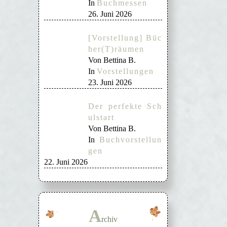
In
Buchmessen
26. Juni 2026
[Vorstellung] Büc
her(T)räumen
Von Bettina B.
In
Vorstellungen
23. Juni 2026
Der perfekte Sch
ulstart
Von Bettina B.
In
Buchvorstellun
gen
22. Juni 2026
A
rchiv