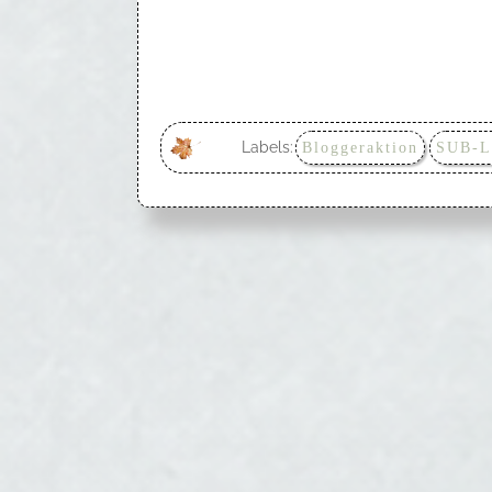
Labels:
Bloggeraktion
SUB-L