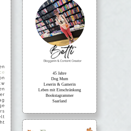
en
ice
45 Jahre
on
Dog Mum
tw
Leserin & Gamerin
en
Leben mit Einschränkung
er
Bookstagrammer
ag
Saarland
ge
rs
lt
ht