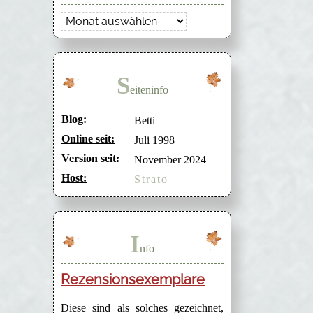
Archiv
S
eiteninfo
Blog:
Betti
Online seit:
Juli 1998
Version seit:
November 2024
Host:
Strato
I
nfo
Rezensionsexemplare
Diese sind als solches gezeichnet,