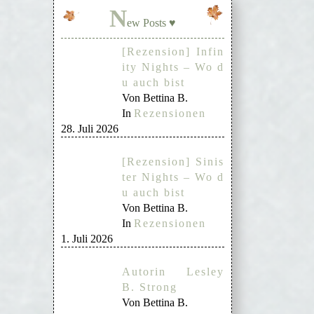
N
ew Posts ♥
[Rezension] Infin
ity Nights – Wo d
u auch bist
Von Bettina B.
In
Rezensionen
28. Juli 2026
[Rezension] Sinis
ter Nights – Wo d
u auch bist
Von Bettina B.
In
Rezensionen
1. Juli 2026
Autorin Lesley
B. Strong
Von Bettina B.