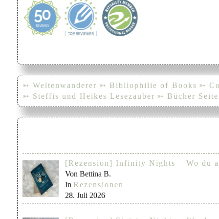
➳ Weltenwanderer
➳ Bibliophilie of Books
➳ Co
➳ Steffis und Heikes Lesezauber
➳ Bücher Seite
[Rezension] Infinity Nights – Wo du a
Von Bettina B.
In
Rezensionen
28. Juli 2026