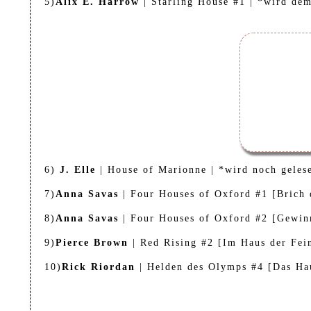
5)
Alix E. Harrow
| Starling House #1 | *wird dem
6)
J. Elle
| House of Marionne | *wird noch geles
7)
Anna Savas
| Four Houses of Oxford #1 [Brich 
8)
Anna Savas
| Four Houses of Oxford #2 [Gewinn
9)
Pierce Brown
| Red Rising #2 [Im Haus der Fei
10)
Rick Riordan
| Helden des Olymps #4 [Das Hau