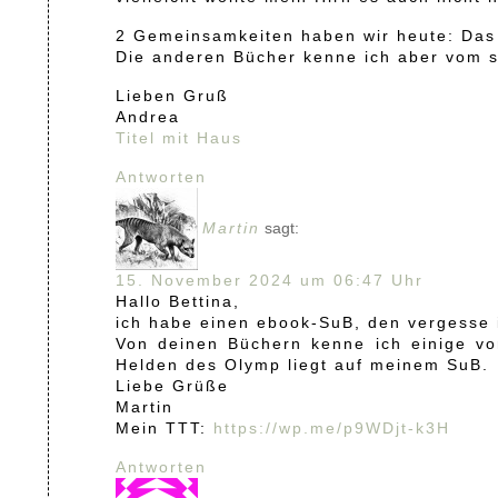
2 Gemeinsamkeiten haben wir heute: Das
Die anderen Bücher kenne ich aber vom s
Lieben Gruß
Andrea
Titel mit Haus
Antworten
Martin
sagt:
15. November 2024 um 06:47 Uhr
Hallo Bettina,
ich habe einen ebook-SuB, den vergesse i
Von deinen Büchern kenne ich einige v
Helden des Olymp liegt auf meinem SuB.
Liebe Grüße
Martin
Mein TTT:
https://wp.me/p9WDjt-k3H
Antworten