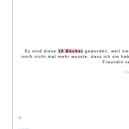
Es sind diese
10 Bücher
geworden, weil sie 
noch nicht mal mehr wusste, dass ich sie ha
Freundin ve
We
©
Cover: