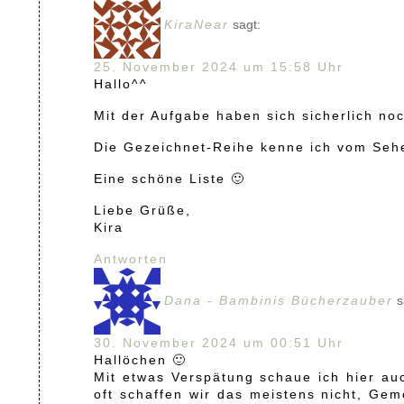
KiraNear
sagt:
25. November 2024 um 15:58 Uhr
Hallo^^
Mit der Aufgabe haben sich sicherlich no
Die Gezeichnet-Reihe kenne ich vom Sehen
Eine schöne Liste 🙂
Liebe Grüße,
Kira
Antworten
Dana - Bambinis Bücherzauber
s
30. November 2024 um 00:51 Uhr
Hallöchen 🙂
Mit etwas Verspätung schaue ich hier auc
oft schaffen wir das meistens nicht, G