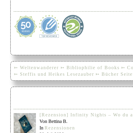
➳ Weltenwanderer
➳ Bibliophilie of Books
➳ Co
➳ Steffis und Heikes Lesezauber
➳ Bücher Seite
[Rezension] Infinity Nights – Wo du a
Von Bettina B.
In
Rezensionen