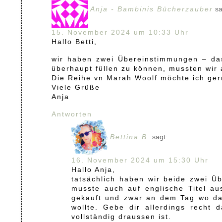
Anja - Bambinis Bücherzauber
sa
15. November 2024 um 10:33 Uhr
Hallo Betti,
wir haben zwei Übereinstimmungen – das
überhaupt füllen zu können, mussten wir 
Die Reihe vn Marah Woolf möchte ich gern
Viele Grüße
Anja
Antworten
Bettina B.
sagt:
16. November 2024 um 15:30 Uhr
Hallo Anja,
tatsächlich haben wir beide zwei 
musste auch auf englische Titel a
gekauft und zwar an dem Tag wo das
wollte. Gebe dir allerdings recht
vollständig draussen ist.