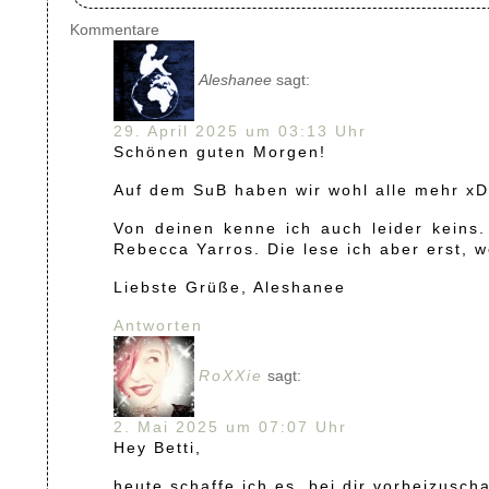
Kommentare
Aleshanee
sagt:
29. April 2025 um 03:13 Uhr
Schönen guten Morgen!
Auf dem SuB haben wir wohl alle mehr xD 
Von deinen kenne ich auch leider keins
Rebecca Yarros. Die lese ich aber erst, 
Liebste Grüße, Aleshanee
Antworten
RoXXie
sagt:
2. Mai 2025 um 07:07 Uhr
Hey Betti,
heute schaffe ich es, bei dir vorbeizusch