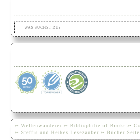
➳ Weltenwanderer
➳ Bibliophilie of Books
➳ Co
➳ Steffis und Heikes Lesezauber
➳ Bücher Seite