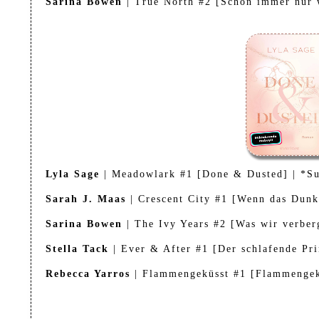
Sarina Bowen
| True North #2 [Schon immer nur 
Lyla Sage
| Meadowlark #1 [Done & Dusted] | *S
Sarah J. Maas
| Crescent City #1 [Wenn das Dunk
Sarina Bowen
| The Ivy Years #2 [Was wir verber
Stella Tack
| Ever & After #1 [Der schlafende Pri
Rebecca Yarros
| Flammengeküsst #1 [Flammengek