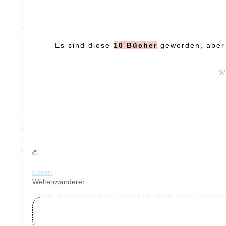
Es sind diese
10 Bücher
geworden, aber 
W
©
Cover:
Weltenwanderer