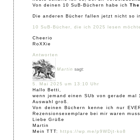
Von deinen 10 SuB-Büchern habe ich
The
Die anderen Bücher fallen jetzt nicht s
10 SuB-Bücher, die ich 2025 lesen möch
Cheerio
RoXXie
Antworten
Martin
sagt:
5. Mai 2025 um 13:10 Uhr
Hallo Betti,
wenn jemand einen SUb von gerade mal 1
Auswahl groß.
Von deinen Büchern kenne ich nur EVER
Rezensionsexemplare bei mir waren musst
Liebe Grüße
Martin
Mein TTT:
https://wp.me/p9WDjt-ko8