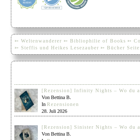
➳ Weltenwanderer
➳ Bibliophilie of Books
➳ Co
➳ Steffis und Heikes Lesezauber
➳ Bücher Seite
[Rezension] Infinity Nights – Wo du a
Von Bettina B.
In
Rezensionen
28. Juli 2026
[Rezension] Sinister Nights – Wo du a
Von Bettina B.