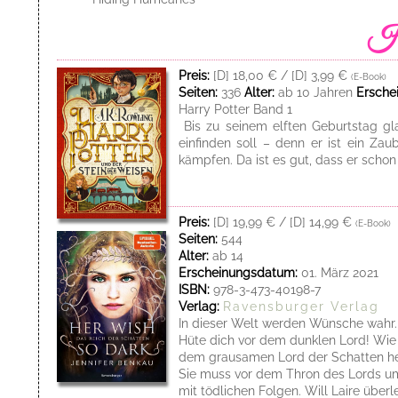
Preis:
[D] 18,00 € / [D] 3,99 €
(E-Book)
Seiten:
336
Alter:
ab 10 Jahren
Ersche
Harry Potter Band 1
Bis zu seinem elften Geburtstag gla
einfinden soll – denn er ist ein Z
kämpfen. Da ist es gut, dass er scho
Preis:
[D] 19,99 € / [D] 14,99 €
(E-Book)
Seiten:
544
Alter:
ab 14
Erscheinungsdatum:
01. März 2021
ISBN:
978-3-473-40198-7
Verlag:
Ravensburger Verlag
In dieser Welt werden Wünsche wahr.
Hüte dich vor dem dunklen Lord! Wie 
dem grausamen Lord der Schatten heimg
Sie muss vor dem Thron des Lords um 
mit tödlichen Folgen. Will Laire überl