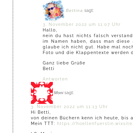
Bettina
sagt:
3. November 2022 um 11:07 Uhr
Hallo,
nein du hast nichts falsch versta
im Namen haben, dass man diese 
glaube ich nicht gut. Habe mal no
Foto und die Klappentexte werden 
Ganz liebe Grüße
Betti
Antworten
Moni
sagt:
3. November 2022 um 11:13 Uhr
Hi Betti,
von deinen Büchern kenn ich heute, bis a
Mein TTT:
https://hoellenfuerstin.wixsi