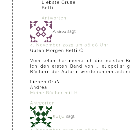
Liebste Grüße
Betti
Antworten
Andrea
sagt:
4. November 2022 um 06:08 Uhr
Guten Morgen Betti 🙂
Vom sehen her meine ich die meisten Bü
ich den ersten Band von „Heliopolis“ 
Büchern der Autorin werde ich einfach n
Lieben Gruß
Andrea
Meine Bücher mit H
Antworten
Katja
sagt:
4. November 2022 um 06:55 Uhr