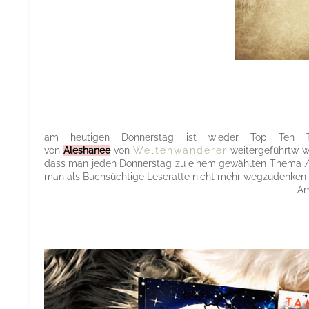
am heutigen Donnerstag ist wieder Top Ten 
von
Aleshanee
von
Weltenwanderer
weitergeführtw w
dass man jeden Donnerstag zu einem gewählten Thema / ge
man als Buchsüchtige Leseratte nicht mehr wegzudenken i
Am