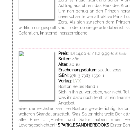
Auftrag ausführen: das Herz des Kron
Um nah genug an den Prinzen heranz
unverschämte wie attraktive Prinz Lu
Zera. Als sich zwischen dem Prinzen
wirklich nur gespielt sind – oder ob sie gerade dabei ist, si
Gefährlich, knisternd, herzzerreißend.
Preis:
[D] 14,00 € / [D] 9,99 €
(E-Book)
Seiten:
480
Alter:
ab 16
Erscheinungsdatum:
30. Juli 2021
ISBN:
978-3-7363-1550-1
Verlag:
LYX
Boston Belles Band 1
Sich in ihn zu verlieben, war nicht T
was ihr dazu noch fehlt, ist ein finan
Angebot
einer der reichsten Familien Bostons gerade richtig: Sail
weiteren Skandal anzettelt. Was Sailor nicht weiß: Der a
alle Ehre … „Hunter und Sailor haben mein Herz 
Loversgeschichten!“
SPARKLESANDHERBOOKS
Erster Ba