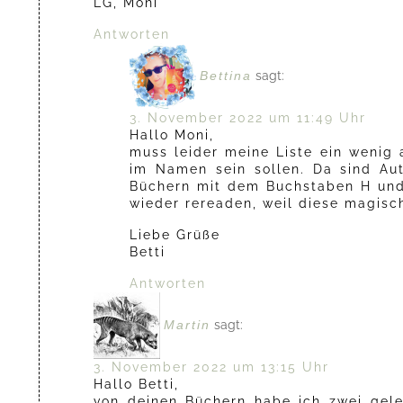
LG, Moni
Antworten
Bettina
sagt:
3. November 2022 um 11:49 Uhr
Hallo Moni,
muss leider meine Liste ein wenig
im Namen sein sollen. Da sind A
Büchern mit dem Buchstaben H und 
wieder rereaden, weil diese magisch
Liebe Grüße
Betti
Antworten
Martin
sagt:
3. November 2022 um 13:15 Uhr
Hallo Betti,
von deinen Büchern habe ich zwei gele