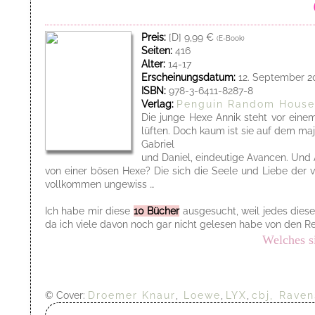
Preis:
[D] 9,99 €
(E-Book)
Seiten:
416
Alter:
14-17
Erscheinungsdatum:
12. September 2
ISBN:
978-3-6411-8287-8
Verlag:
Penguin Random House
Die junge Hexe Annik steht vor eine
lüften. Doch kaum ist sie auf dem m
Gabriel
und Daniel, eindeutige Avancen. Und 
von einer bösen Hexe? Die sich die Seele und Liebe der v
vollkommen ungewiss …
Ich habe mir diese
10 Bücher
ausgesucht, weil jedes diese
da ich viele davon noch gar nicht gelesen habe von den Re
Welches s
© Cover:
Droemer Knaur
,
Loewe
,
LYX
,
cbj,
Raven