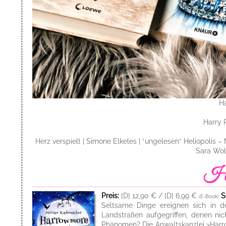
Ha
Harry P
Herz verspielt | Simone Elkeles | *ungelesen* Heliopolis 
Sara Wolf
Preis:
[D] 12,90 € / [D] 6,99 €
S
(E-Book)
Seltsame Dinge ereignen sich in d
Landstraßen aufgegriffen, denen ni
Phänomen? Die Anwaltskanzlei >Harrow