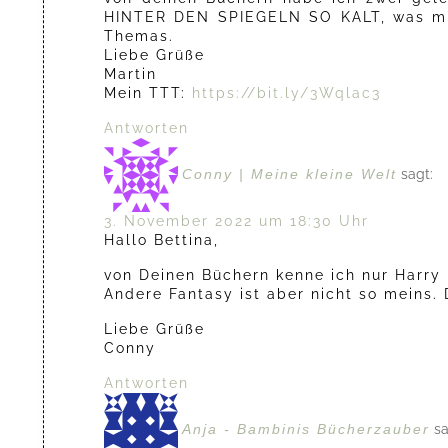
HINTER DEN SPIEGELN SO KALT, was mir 
Themas.
Liebe Grüße
Martin
Mein TTT:
https://bit.ly/3Wqlac3
Antworten
Conny | Meine kleine Welt
sagt:
3. November 2022 um 18:30 Uhr
Hallo Bettina,
von Deinen Büchern kenne ich nur Harry 
Andere Fantasy ist aber nicht so meins.
Liebe Grüße
Conny
Antworten
Anja - Bambinis Bücherzauber
sa