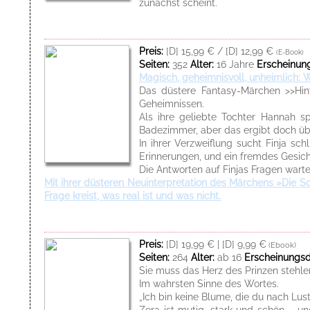
zunächst scheint.
Preis:
[D] 15,99 € / [D] 12,99 €
(E-Book)
Seiten:
352
Alter:
16 Jahre
Erscheinun
Magisch, geheimnisvoll, unheimlich: 
Das düstere Fantasy-Märchen >>Hin
Geheimnissen.
Als ihre geliebte Tochter Hannah spu
Badezimmer, aber das ergibt doch üb
In ihrer Verzweiflung sucht Finja sc
Erinnerungen, und ein fremdes Gesicht
Die Antworten auf Finjas Fragen warte
Mit ihrer düsteren Neuinterpretation des Märchens »Die S
Frage kreist, was real ist und was nicht.
Preis:
[D] 19,99 € | [D] 9,99 €
(Ebook)
Seiten:
264
Alter:
ab 16
Erscheinungs
Sie muss das Herz des Prinzen stehle
Im wahrsten Sinne des Wortes.
„Ich bin keine Blume, die du nach Lu
Zera ist mutig, stark und schön – un