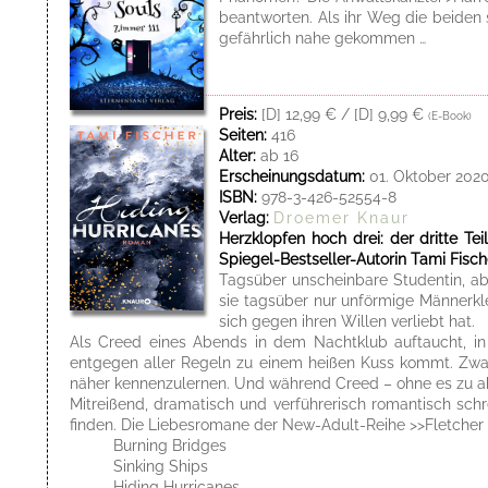
beantworten. Als ihr Weg die beiden 
gefährlich nahe gekommen …
Preis:
[D] 12,99 € / [D] 9,99 €
(E-Book)
Seiten:
416
Alter:
ab 16
Erscheinungsdatum:
01. Oktober 202
ISBN:
978-3-426-52554-8
Verlag:
Droemer Knaur
Herzklopfen hoch drei: der dritte T
Spiegel-Bestseller-Autorin Tami Fisch
Tagsüber unscheinbare Studentin, ab
sie tagsüber nur unförmige Männerkl
sich gegen ihren Willen verliebt hat.
Als Creed eines Abends in dem Nachtklub auftaucht, in 
entgegen aller Regeln zu einem heißen Kuss kommt. Zwar 
näher kennenzulernen. Und während Creed – ohne es zu ahn
Mitreißend, dramatisch und verführerisch romantisch schre
finden. Die Liebesromane der New-Adult-Reihe >>Fletcher U
Burning Bridges
Sinking Ships
Hiding Hurricanes