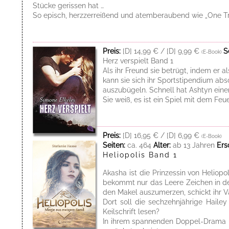
Stücke gerissen hat …
So episch, herzzerreißend und atemberaubend wie „One T
Preis:
[D] 14,99 € / [D] 9,99 €
S
(E-Book)
Herz verspielt Band 1
Als ihr Freund sie betrügt, indem er a
kann sie sich ihr Sportstipendium ab
auszubügeln. Schnell hat Ashtyn eine
Sie weiß, es ist ein Spiel mit dem Feu
Preis:
[D] 16,95 € / [D] 6,99 €
(E-Book)
Seiten:
ca. 464
Alter:
ab 13 Jahren
Ers
Heliopolis Band 1
Akasha ist die Prinzessin von Heliop
bekommt nur das Leere Zeichen in de
den Makel auszumerzen, schickt ihr Vat
Dort soll die sechzehnjährige Hailey
Keilschrift lesen?
In ihrem spannenden Doppel-Drama um 