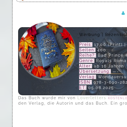
Werbung | Rezensi
Preis:
17,00 (Print) 
Seiten:
400
Reihe?:
Bad Prince 
Genre:
Royals Roma
Alter:
ab 16 Jahren
Übersetzung:
—-
Verlag:
Wondavers
ISBN:
978-3-690-28
ET:
05.08.2025
Das Buch wurde mir von
Loverletters
kostenl
den Verlag, die Autorin und das Buch. Ein g