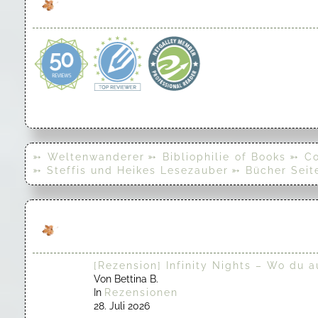
➳ Weltenwanderer
➳ Bibliophilie of Books
➳ Co
➳ Steffis und Heikes Lesezauber
➳ Bücher Seit
[Rezension] Infinity Nights – Wo du a
Von Bettina B.
In
Rezensionen
28. Juli 2026