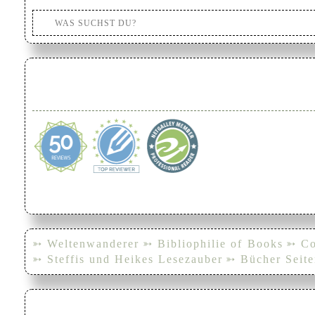
➳ Weltenwanderer
➳ Bibliophilie of Books
➳ Co
➳ Steffis und Heikes Lesezauber
➳ Bücher Seite