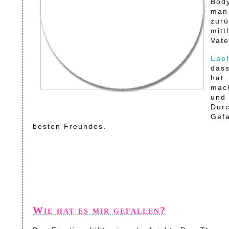
Body
man 
zurü
mitt
Vate
Lac
dass
hat.
mach
und 
Durc
Gefa
besten Freundes.
Wie hat es mir gefallen?