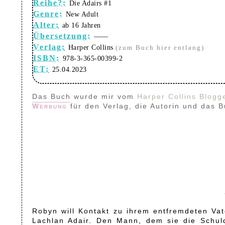
Reihe?:
Die Adairs #1
Genre:
New Adult
Alter:
ab 16 Jahren
Übersetzung:
——
Verlag:
Harper Collins
(zum Buch hier entlang)
ISBN:
978-3-365-00399-2
ET:
25.04.2023
Das Buch wurde mir vom
Harper Collins Blogg
Werbung
für den Verlag, die Autorin und das 
Robyn will Kontakt zu ihrem entfremdeten Vat
Lachlan Adair. Den Mann, dem sie die Schuld 