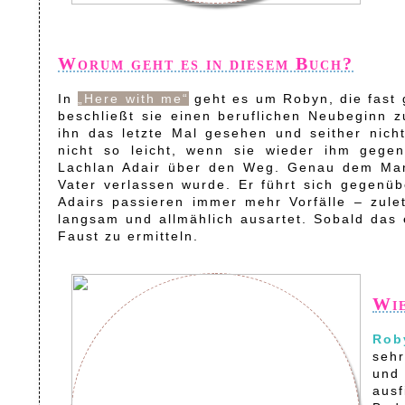
Worum geht es in diesem Buch?
In
„Here with me“
geht es um Robyn, die fast 
beschließt sie einen beruflichen Neubeginn z
ihn das letzte Mal gesehen und seither nich
nicht so leicht, wenn sie wieder ihm gegen
Lachlan Adair über den Weg. Genau dem Man
Vater verlassen wurde. Er führt sich gegenüb
Adairs passieren immer mehr Vorfälle – zule
langsam und allmählich ausartet. Sobald das e
Faust zu ermitteln.
Wie
Rob
sehr
und 
ausf