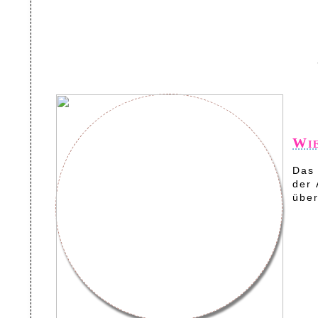
Wie
Das 
der 
über