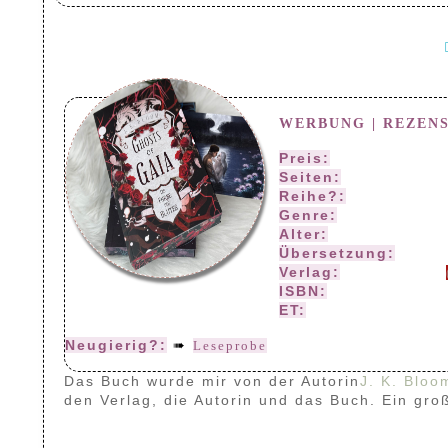
WERBUNG | REZEN
Preis:
16,90 (Print) 
Seiten:
444
Reihe?:
Ghosts of 
Genre:
High Fantas
Alter:
ab 16 Jahren
Übersetzung:
—–
Verlag:
J. K. Bloom
ISBN:
978-3-769-33
ET:
15.02.2025
Neugierig?:
➠
Leseprobe
Das Buch wurde mir von der Autorin
J. K. Bloo
den Verlag, die Autorin und das Buch. Ein gr