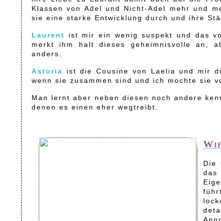
Klassen von Adel und Nicht-Adel mehr und me
sie eine starke Entwicklung durch und ihre Stä
Laurent
ist mir ein wenig suspekt und das v
merkt ihm halt dieses geheimnisvolle an, a
anders.
Astoria
ist die Cousine von Laelia und mir d
wenn sie zusammen sind und ich mochte sie vo
Man lernt aber neben diesen noch andere kenn
denen es einen eher wegtreibt.
Wie
Die 
das 
Eige
führ
loc
deta
Ano