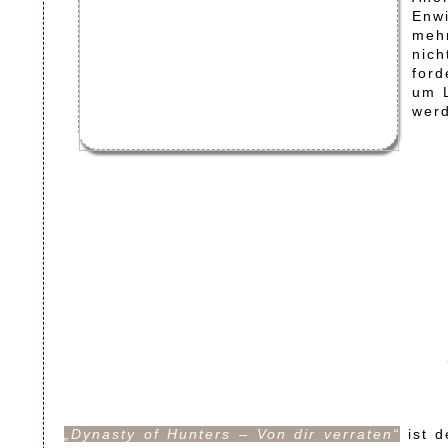
Enwi
mehr
nich
ford
um 
werd
„Dynasty of Hunters – Von dir verraten“
ist d