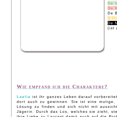
De V
De 
De B
D’Or
De N
(ist
Wie empfand ich die Charaktere?
Laelia
ist ihr ganzes Leben darauf vorbereit
dort auch zu gewinnen. Sie ist eine mutige, 
Lösung zu finden und sich nicht mit aussich
Jägerin. Durch das Los, welches sie zieht, st
ihre Liebe zu Laurant damit auch auf die Prob