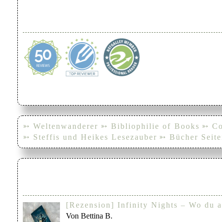
➳ Weltenwanderer
➳ Bibliophilie of Books
➳ Co
➳ Steffis und Heikes Lesezauber
➳ Bücher Seite
[Rezension] Infinity Nights – Wo du a
Von Bettina B.