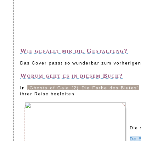
Wie gefällt mir die Gestaltung?
Das Cover passt so wunderbar zum vorherigen
Worum geht es in diesem Buch?
In
„Ghosts of Gaia (2) Die Farbe des Blutes“
ihrer Reise begleiten
Die
De B