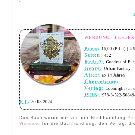
WERBUNG | LESEE
Preis:
16,00 (Print) | 4
Seiten:
432
Reihe?:
Goddess of Fur
Genre:
Urban Fantasy
Alter:
ab 14 Jahren
Übersetzung:
——
Verlag:
Loomlight
(zu
ISBN:
978-3-522-50849
ET:
30.08.2024
Das Buch wurde mir von der Buchhandlung
Pi
Werbung
für die Buchhandlung, den Verlag, d