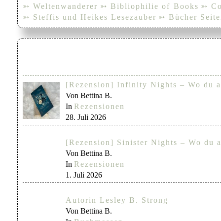
➳ Weltenwanderer
➳ Bibliophilie of Books
➳ Co
➳ Steffis und Heikes Lesezauber
➳ Bücher Seite
[Rezension] Infinity Nights – Wo du a
Von Bettina B.
In
Rezensionen
28. Juli 2026
[Rezension] Sinister Nights – Wo du a
Von Bettina B.
In
Rezensionen
1. Juli 2026
Autorin Lesley B. Strong
Von Bettina B.