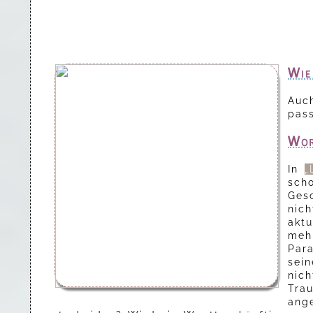
Wie
Auch
pass
Wor
In
„
sch
Ges
nic
aktu
meh
Para
sein
nic
Tra
ang