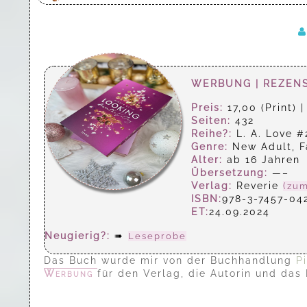
WERBUNG | REZEN
Preis:
17,00 (Print) 
Seiten:
432
Reihe?:
L. A. Love #
Genre:
New Adult, F
Alter:
ab 16 Jahren
Übersetzung:
—–
Verlag:
Reverie
(zum
ISBN:
978-3-7457-04
ET:
24.09.2024
Neugierig?:
➠
Leseprobe
Das Buch wurde mir von der Buchhandlung
P
Werbung
für den Verlag, die Autorin und das