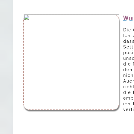
Wie
Die 
Ich 
das
Sett
posi
unsc
die 
den 
nich
Auc
rich
die 
empf
ich
verl