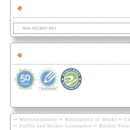
➳ Weltenwanderer
➳ Bibliophilie of Books
➳ Co
➳ Steffis und Heikes Lesezauber
➳ Bücher Seite