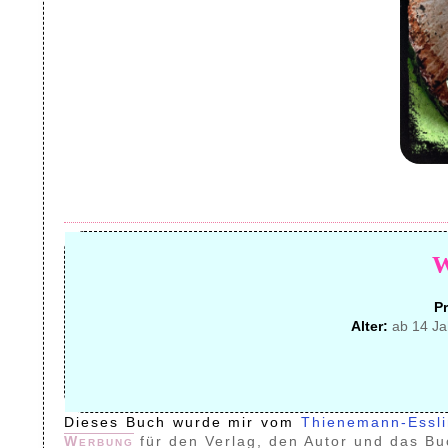
Pr
Alter:
ab 14 Ja
Dieses Buch wurde mir vom
Thienemann-Essl
Werbung
für den Verlag, den Autor und das Bu