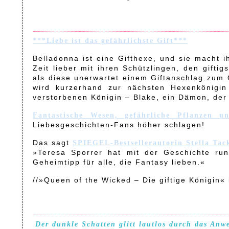
***Liebe ist das gefährlichste Gift***
Belladonna ist eine Gifthexe, und sie macht 
Zeit lieber mit ihren Schützlingen, den gifti
als diese unerwartet einem Giftanschlag zum 
wird kurzerhand zur nächsten Hexenkönigin
verstorbenen Königin – Blake, ein Dämon, der
Fantastische Wesen, gefährliche Pflanzen u
Liebesgeschichten-Fans höher schlagen!
Das sagt
SPIEGEL-Bestsellerautorin Stella Tac
»Teresa Sporrer hat mit der Geschichte ru
Geheimtipp für alle, die Fantasy lieben.«
//»Queen of the Wicked – Die giftige Königin« 
Der dunkle Schatten glitt lautlos durch das Anw