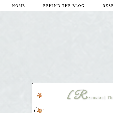
HOME
BEHIND THE BLOG
REZ
[R
ezension] Th