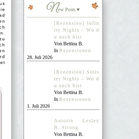
us
N
ie
ew Posts ♥
ad
en
[Rezension] Infin
ch
ity Nights – Wo d
en.
u auch bist
zu
Von Bettina B.
ch
In
Rezensionen
en
rd
28. Juli 2026
et
[Rezension] Sinis
ter Nights – Wo d
u auch bist
Von Bettina B.
In
Rezensionen
1. Juli 2026
Autorin Lesley
B. Strong
Von Bettina B.