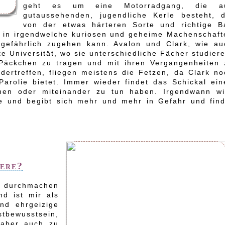
geht es um eine Motorradgang, die a
gutaussehenden, jugendliche Kerle besteht, d
von der etwas härteren Sorte und richtige B
nd in irgendwelche kuriosen und geheime Machenschaft
 gefährlich zugehen kann. Avalon und Clark, wie au
e Universität, wo sie unterschiedliche Fächer studier
Päckchen zu tragen und mit ihren Vergangenheiten 
ertreffen, fliegen meistens die Fetzen, da Clark no
Parolie bietet. Immer wieder findet das Schickal ein
nen oder miteinander zu tun haben. Irgendwann wi
ie und begibt sich mehr und mehr in Gefahr und find
tere?
 durchmachen
d ist mir als
nd ehrgeizige
ewusstsein,
n aber auch zu