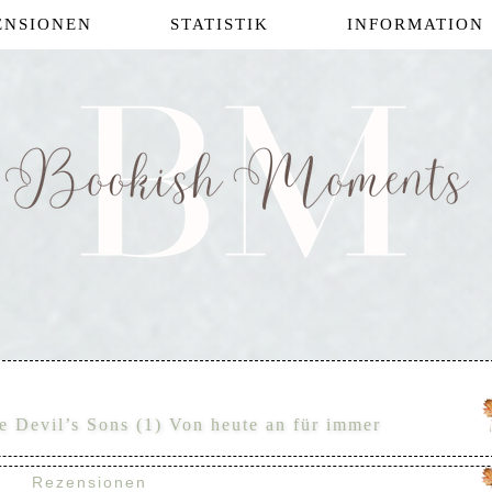
ENSIONEN
STATISTIK
INFORMATION
e Devil’s Sons (1) Von heute an für immer
Rezensionen