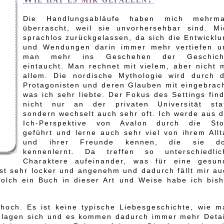
Die Handlungsabläufe haben mich mehrma
überrascht, weil sie unvorhersehbar sind. Mi
sprachlos zurückgelassen, da sich die Entwicklu
und Wendungen darin immer mehr vertiefen u
man mehr ins Geschehen der Geschich
eintaucht. Man rechnet mit vielem, aber nicht m
allem. Die nordische Mythologie wird durch d
Protagonisten und deren Glauben mit eingebrach
was ich sehr liebte. Der Fokus des Settings fin
nicht nur an der privaten Universität stat
sondern wechselt auch sehr oft. Ich werde aus d
Ich-Perspektive von Avalon durch die Sto
geführt und lerne auch sehr viel von ihrem Allt
und ihrer Freunde kennen, die sie do
kennenlernt. Da treffen so unterschiedlic
Charaktere aufeinander, was für eine gesun
ist sehr locker und angenehm und dadurch fällt mir au
Solch ein Buch in dieser Art und Weise habe ich bish
hoch. Es ist keine typische Liebesgeschichte, wie m
chlagen sich und es kommen dadurch immer mehr Detai