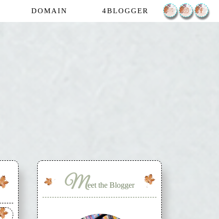
DOMAIN
4BLOGGER
M
eet the Blogger