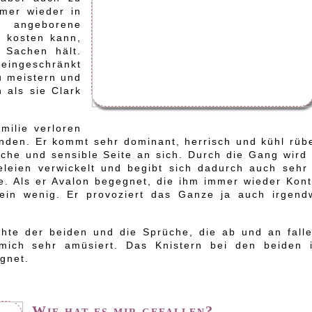
mer wieder in
 angeborene
n kosten kann,
 Sachen hält.
 eingeschränkt
u meistern und
 als sie Clark
milie verloren
nden. Er kommt sehr dominant, herrisch und kühl rübe
che und sensible Seite an sich. Durch die Gang wird 
leien verwickelt und begibt sich dadurch auch sehr 
lie. Als er Avalon begegnet, die ihm immer wieder Kon
 ein wenig. Er provoziert das Ganze ja auch irgend
chte der beiden und die Sprüche, die ab und an falle
mich sehr amüsiert. Das Knistern bei den beiden i
egnet.
Wie hat es mir gefallen?