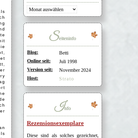
Archiv
ls
ch
ng
nd
S
te
eiteninfo
it
ie
Blog:
t,
Betti
det
Online seit:
Juli 1998
t,
Version seit:
er
November 2024
ry
Host:
Strato
ag
rt
he
de
I
ch
nfo
er
Rezensionsexemplare
an
ls
Diese sind als solches gezeichnet,