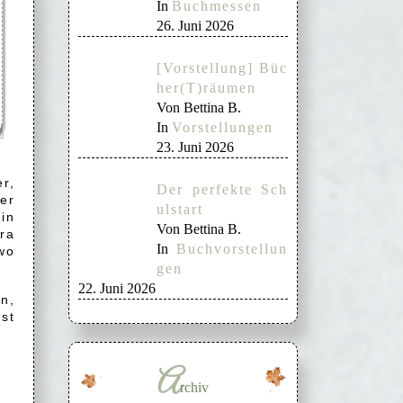
In
Buchmessen
26. Juni 2026
[Vorstellung] Büc
her(T)räumen
Von Bettina B.
In
Vorstellungen
23. Juni 2026
r,
Der perfekte Sch
er
ulstart
in
Von Bettina B.
tra
In
Buchvorstellun
wo
gen
22. Juni 2026
n,
st
A
rchiv