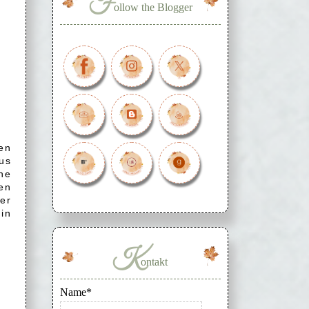
F
ollow the Blogger
en
us
ne
en
ker
in
K
ontakt
Name*