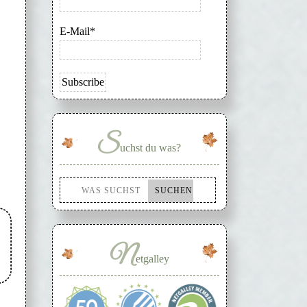
E-Mail*
S
uchst du was?
N
etgalley