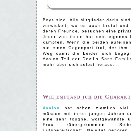
Boys sind. Alle Mitglieder darin si
verwickelt, wo es auch brutal und
deren Freunde, besuchen eine privat
Jeder von ihnen hat sein eigenes 
kämpfen. Wenn die beiden aufeinand
nie einen Gegenpart traf, der ihm 
Weg damit die beiden sich begeg
Avalon Teil der Devil’s Sons Famil
mehr über sich selbst heraus….
Wie empfand ich die Charak
Avalon
hat schon ziemlich viel
müssen mit ihren jungen Jahren un
eine sehr toughe, wortgewandte u
Frau rübergekommen. Selbstb
Hilfsbereitschaft, Naivität gehöre