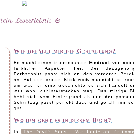
Mein Leseerlebnis 🌸
 · · · · · · · · · · · · · · · · · · · · · · · · · · · · · · · · ·
Wie gefällt mir die Gestaltung?
Es macht einen interessanten Eindruck von sein
farblichen Aspekten her. Der dazugehöri
Farbschnitt passt sich an den vorderen Berei
an. Auf den ersten Blick weiß mannicht so rech
um was für eine Geschichte es sich handelt u
was wohl dahinterstecken mag. Das mittige Bi
hebt sich vom Hintergrund ab und der passen
Schriftzug passt perfekt dazu und gefällt mir s
gut.
Worum geht es in diesem Buch?
In
„The Devil’s Sons – Von heute an für imme