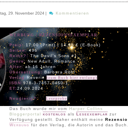
itag, 29. November 2024
|
Kommentieren
WERBUNG | REZENSIONSEXEMPLAR
Preis:
17,00 (Print) | 14,99 € (E-Book)
Seiten:
496
Reihe?:
The Devil’s Sons #1
Genre:
New Adult, Romance
Alter:
ab 16 Jahren
Übersetzung:
Barbara Röhl
Verlag:
Reverie
(zum Buch hier entlang)
ISBN:
978-3-7457-0450-1
ET:
24.09.2024
Neugierig?:
➠
Leseprobe
Das Buch wurde mir vom
Harper Collins
Bloggerportal
kostenlos
als
Leseexemplar
zur
Verfügung gestellt. Daher enthält meine
Rezensio
Werbung
für den Verlag, die Autorin und das Buch