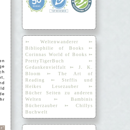
➳ Weltenwanderer
➳
Bibliophilie of Books
➳
Corinnas World of Books
➳
en
PrettyTigerBuch
➳
ge
Gedankenvielfalt
➳ J. K.
ch
Bloom
➳ The Art of
t,
Reading
➳ Steffis und
nd
Heikes Lesezauber
➳
ld
Bücher Seiten zu anderen
de
Welten
➳ Bambinis
ehr
Bücherzauber
➳ Chillys
Buchwelt
r“