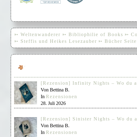
➳ Weltenwanderer
➳ Bibliophilie of Books
➳ Co
➳ Steffis und Heikes Lesezauber
➳ Bücher Seite
[Rezension] Infinity Nights – Wo du a
Von Bettina B.
In
Rezensionen
28. Juli 2026
[Rezension] Sinister Nights – Wo du a
Von Bettina B.
In
Rezensionen