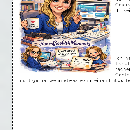
Gesun
Ihr s
Ich h
Tren
recher
Conte
nicht gerne, wenn etwas von meinen Entwürfe