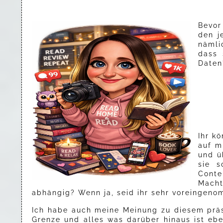
Bevor
den j
nämli
dass 
Daten
Ihr k
auf m
und ü
sie 
Conte
Macht
abhängig? Wenn ja, seid ihr sehr voreingenom
Ich habe auch meine Meinung zu diesem präs
Grenze und alles was darüber hinaus ist ebe