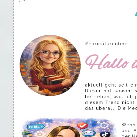
#caricatureofme
Hallo i
aktuell geht seit e
Dieser hat sowohl 
betrieben, was ich 
diesem Trend nicht 
das überall. Die Me
Wenn 
und A
der H