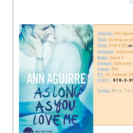
Ann Aguir
Autorin:
As long as y
Titel:
9,99 € [D]
Preis:
(Pr
Softcove
Einband:
Band 2
Reihe:
Softcover
Format:
384
Seiten:
10. Februar 2
ET:
978-3-9
ISBN:
Mira Ta
Verlag
: