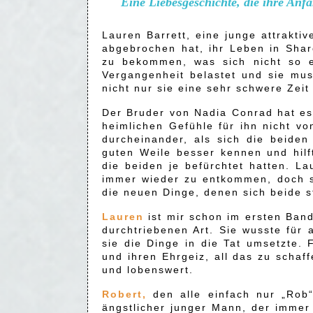
Eine Liebesgeschichte, die ihre Anf
Lauren Barrett, eine junge attrakti
abgebrochen hat, ihr Leben in Sharo
zu bekommen, was sich nicht so ei
Vergangenheit belastet und sie mus
nicht nur sie eine sehr schwere Zeit
Der Bruder von Nadia Conrad hat es 
heimlichen Gefühle für ihn nicht vo
durcheinander, als sich die beiden
guten Weile besser kennen und hilf
die beiden je befürchtet hatten. La
immer wieder zu entkommen, doch s
die neuen Dinge, denen sich beide s
Lauren
ist mir schon im ersten Ban
durchtriebenen Art. Sie wusste für 
sie die Dinge in die Tat umsetzte.
und ihren Ehrgeiz, all das zu schaf
und lobenswert.
Robert,
den alle einfach nur „Rob“
ängstlicher junger Mann, der immer