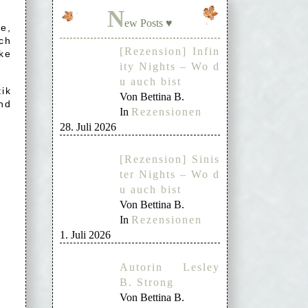
N
ew Posts ♥
te,
ch
[Rezension] Infin
ke
ity Nights – Wo d
u auch bist
ik
Von Bettina B.
und
In
Rezensionen
28. Juli 2026
[Rezension] Sinis
ter Nights – Wo d
u auch bist
Von Bettina B.
In
Rezensionen
1. Juli 2026
Autorin Lesley
B. Strong
Von Bettina B.