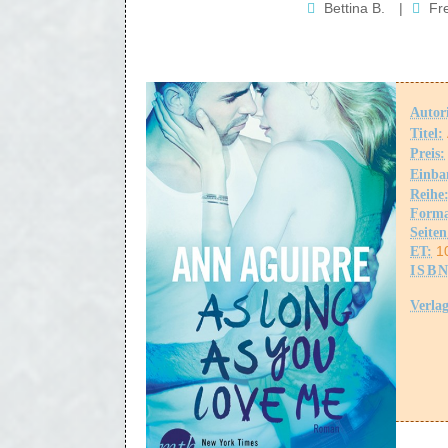
Bettina B.
|
Fr
Autor
Titel:
Preis:
Einba
Reihe
Forma
Seiten
1
ET:
ISBN
Verla