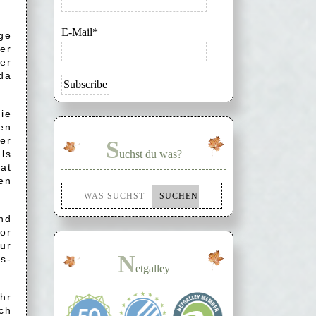
E-Mail*
ge
er
er
da
ie
en
er
S
ls
uchst du was?
at
en
nd
or
ur
N
s-
etgalley
hr
ch