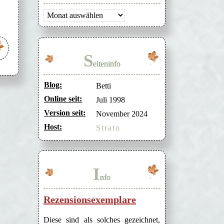
Archiv
S
eiteninfo
Blog:
Betti
Online seit:
Juli 1998
Version seit:
November 2024
Host:
Strato
I
nfo
Rezensionsexemplare
Diese sind als solches gezeichnet,