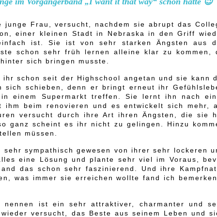
änge im Vorgängerband „I want it that way“ schon hatte 😉
ve junge Frau, versucht, nachdem sie abrupt das Colle
n, einer kleinen Stadt in Nebraska in den Griff wied
nfach ist. Sie ist von sehr starken Ängsten aus d
ste schon sehr früh lernen alleine klar zu kommen, 
 hinter sich bringen musste.
ihr schon seit der Highschool angetan und sie kann d
n sich schieben, denn er bringt erneut ihr Gefühlsleb
 in einem Supermarkt treffen. Sie lernt ihn nach ein
t ihm beim renovieren und es entwickelt sich mehr, a
uren versucht durch ihre Art ihren Ängsten, die sie h
o ganz scheint es ihr nicht zu gelingen. Hinzu komm
tellen müssen.
d sehr sympathisch gewesen von ihrer sehr lockeren u
alles eine Lösung und plante sehr viel im Voraus, bev
 Fand das schon sehr faszinierend. Und ihre Kampfnat
fen, was immer sie erreichen wollte fand ich bemerken
 nennen ist ein sehr attraktiver, charmanter und se
 wieder versucht, das Beste aus seinem Leben und si