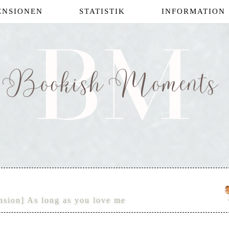
ENSIONEN
STATISTIK
INFORMATION
nsion] As long as you love me