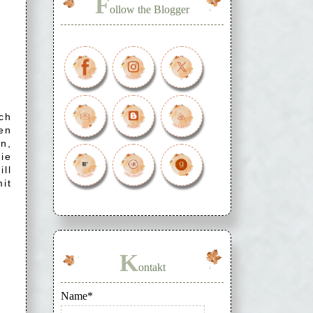
F
ollow the Blogger
ich
en
n,
ie
ll
mit
K
ontakt
Name*