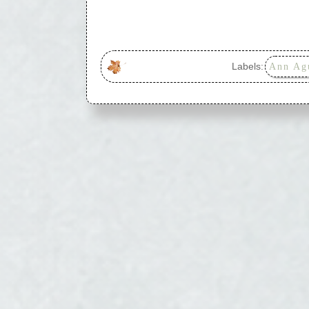
Labels:
Ann Ag