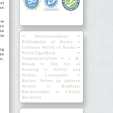
st
ren
ie
den
te
le
➳ Weltenwanderer
➳
Bibliophilie of Books
➳
Corinnas World of Books
➳
ng
PrettyTigerBuch
➳
ss
Gedankenvielfalt
➳ J. K.
in,
Bloom
➳ The Art of
Reading
➳ Steffis und
Heikes Lesezauber
➳
Bücher Seiten zu anderen
Welten
➳ Bambinis
Bücherzauber
➳ Chillys
Buchwelt