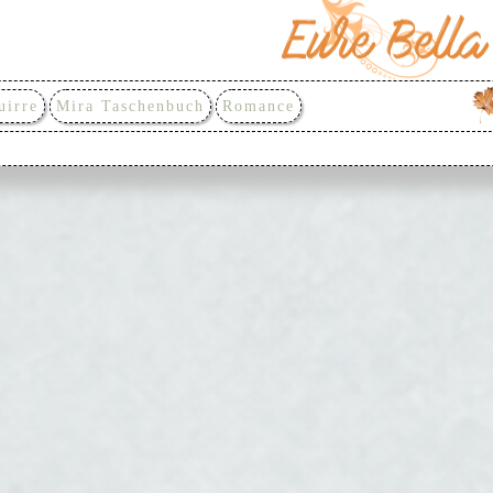
uirre
Mira Taschenbuch
Romance