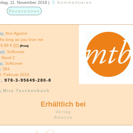
eitag, 11. November 2016
|
Kommentieren
Rezensionen
Ann Aguirre
in:
As long as you love me
9,99 € [D]
(Print)
Softcover
nd:
Band 2
:
Softcover
t:
384
:
0. Februar 2016
978-3-95649-280-8
:
Mira Taschenbuch
g
:
Erhältlich bei
Verlag
Amazon