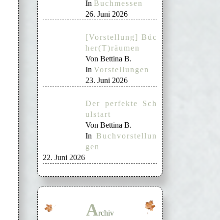
In
Buchmessen
26. Juni 2026
[Vorstellung] Büc
her(T)räumen
Von Bettina B.
In
Vorstellungen
23. Juni 2026
Der perfekte Sch
ulstart
Von Bettina B.
In
Buchvorstellun
gen
22. Juni 2026
A
rchiv