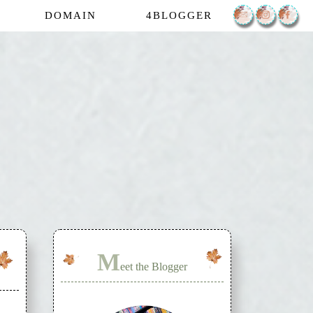
DOMAIN
4BLOGGER
M
eet the Blogger