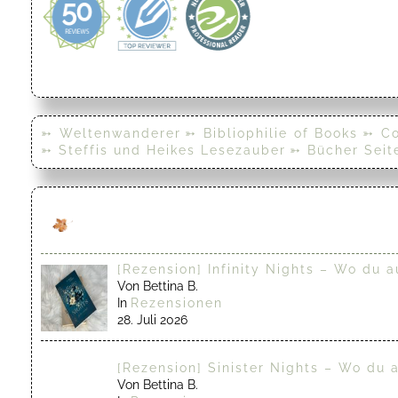
➳ Weltenwanderer
➳ Bibliophilie of Books
➳ Co
➳ Steffis und Heikes Lesezauber
➳ Bücher Seit
[Rezension] Infinity Nights – Wo du a
Von Bettina B.
In
Rezensionen
28. Juli 2026
[Rezension] Sinister Nights – Wo du 
Von Bettina B.