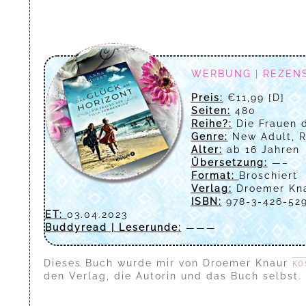
WERBUNG | REZEN
Preis:
€11,99 [D]
Seiten:
480
Reihe?:
Die Frauen 
Genre:
New Adult, 
Alter:
ab 16 Jahren
Übersetzung:
—–
Format:
Broschiert
Verlag:
Droemer Kn
ISBN:
978-3-426-52
ET:
03.04.2023
Buddyread | Leserunde:
———
Dieses Buch wurde mir von
Droemer Knaur
ko
den Verlag, die Autorin und das Buch selbst.