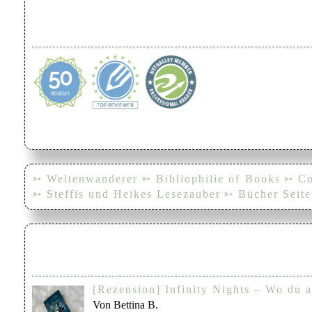
➳ Weltenwanderer
➳ Bibliophilie of Books
➳ Co
➳ Steffis und Heikes Lesezauber
➳ Bücher Seite
[Rezension] Infinity Nights – Wo du a
Von Bettina B.