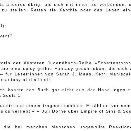
hts anderes übrig, als sich mit ihnen zu verbünden, 
zu stellen. Retten sie Xanthia oder das Leben ein
l):
overs?
Autorin der düsteren Jugendbuch-Reihe »Schattenthron
sie eine spicy gothic Fantasy geschrieben, die sich 
 – für Leser*innen von Sarah J. Maas, Kerri Maniscal
mantasy at it’s best!
 Ich konnte das Buch gar nicht aus der Hand legen.«
& Souls 1
antik und einem tragisch-schönen Erzählton vor sein
gslos verliebt!« – Juli Dorne über Empire of Sins & So
n, die bei manchen Menschen ungewollte Reaktion