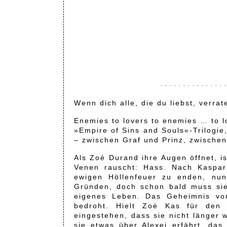
· · · · · · · · · · · · · · ·
Wenn dich alle, die du liebst, verr
Enemies to lovers to enemies … to l
»Empire of Sins and Souls«-Trilogie,
– zwischen Graf und Prinz, zwischen
Als Zoé Durand ihre Augen öffnet, i
Venen rauscht: Hass. Nach Kaspar
ewigen Höllenfeuer zu enden, nu
Gründen, doch schon bald muss sie
eigenes Leben. Das Geheimnis von 
bedroht. Hielt Zoé Kas für den 
eingestehen, dass sie nicht länger w
sie etwas über Alexei erfährt, das