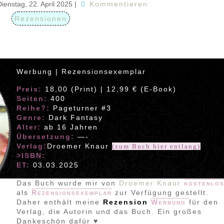
Dienstag, 22. April 2025
|
Kommentieren
Rezensionen
Werbung | Rezensionsexemplar
Preis:
18,00 (Print) | 12,99 € (E-Book)
Seiten:
400
Reihe?:
Pageturner #3
Genre:
Dark Fantasy
Alter:
ab 16 Jahren
Übersetzung:
—-
Verlag:
Droemer Knaur
(zum Buch hier entlang)
>ISBN:
ET:
03.03.2025
Das Buch wurde mir von
Droemer Knaur
kostenlo
als
Rezensionsexemplar
zur Verfügung gestellt.
Daher enthält meine
Rezension
Werbung
für den
Verlag, die Autorin und das Buch. Ein großes
Dankeschön dafür ♥