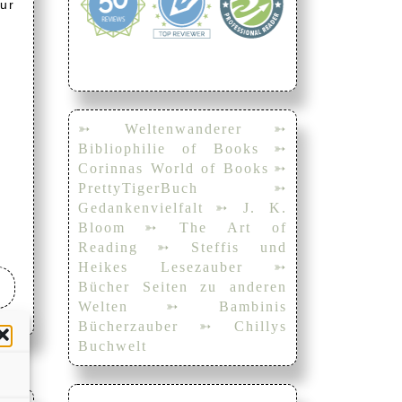
zur
➳ Weltenwanderer
➳
Bibliophilie of Books
➳
Corinnas World of Books
➳
PrettyTigerBuch
➳
Gedankenvielfalt
➳ J. K.
Bloom
➳ The Art of
Reading
➳ Steffis und
Heikes Lesezauber
➳
Bücher Seiten zu anderen
Welten
➳ Bambinis
Bücherzauber
➳ Chillys
Buchwelt