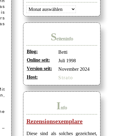
ihn
as
Archiv
is
rs
as
S
eiteninfo
Blog:
Betti
Online seit:
Juli 1998
Version seit:
November 2024
Host:
Strato
Mit
n,
I
nfo
ne
Rezensionsexemplare
 –
Diese sind als solches gezeichnet,