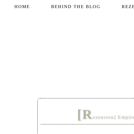
HOME
BEHIND THE BLOG
REZ
[R
ezension] Empire