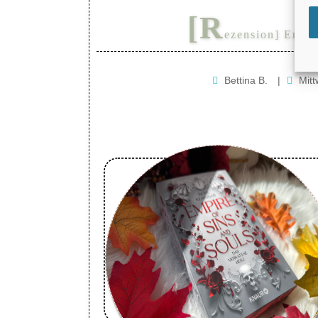
[R
ezension] Empir
Bettina B.
|
Mit