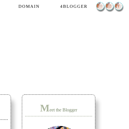
DOMAIN
4BLOGGER
M
eet the Blogger