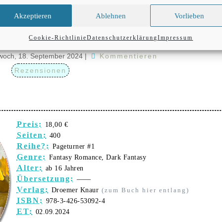
Akzeptieren
Ablehnen
Vorlieben
e of sins and souls [1] Das verratene Herz
Cookie-Richtlinie
Datenschutzerklärung
Impressum
twoch, 18. September 2024
|
Kommentieren
Rezensionen
Preis:
18,00 €
Seiten:
400
Reihe?:
Pageturner #1
Genre:
Fantasy Romance, Dark Fantasy
Alter:
ab 16 Jahren
Übersetzung:
——
Verlag:
Droemer Knaur
(zum Buch hier entlang)
ISBN:
978-3-426-53092-4
ET:
02.09.2024