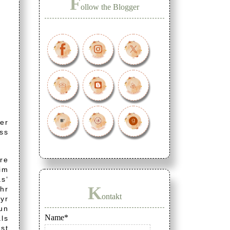
F
ollow the Blogger
er
uss
hre
im
s‘
K
hr
ontakt
yr
un
Name*
als
st