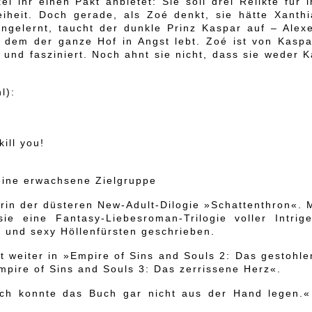
ei ihr einen Pakt anbietet: Sie soll drei Relikte für 
iheit. Doch gerade, als Zoé denkt, sie hätte Xanthi
gelernt, taucht der dunkle Prinz Kaspar auf – Alexe
r dem der ganze Hof in Angst lebt. Zoé ist von Kaspa
nd fasziniert. Noch ahnt sie nicht, dass sie weder K
l):
ill you!
 eine erwachsene Zielgruppe
torin der düsteren New-Adult-Dilogie »Schattenthron«. 
e eine Fantasy-Liebesroman-Trilogie voller Intrige
 und sexy Höllenfürsten geschrieben.
 weiter in »Empire of Sins and Souls 2: Das gestohle
pire of Sins and Souls 3: Das zerrissene Herz«.
 Ich konnte das Buch gar nicht aus der Hand legen.«