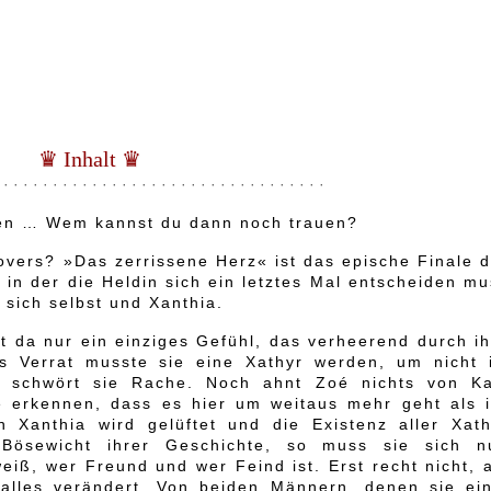
♛ Inhalt ♛
 · · · · · · · · · · · · · · · · · · · · · · · · · · · · · · · · ·
aten … Wem kannst du dann noch trauen?
overs? »Das zerrissene Herz« ist das epische Finale d
 in der die Heldin sich ein letztes Mal entscheiden m
 sich selbst und Xanthia.
st da nur ein einziges Gefühl, das verheerend durch i
s Verrat musste sie eine Xathyr werden, um nicht 
n schwört sie Rache. Noch ahnt Zoé nichts von Ka
 erkennen, dass es hier um weitaus mehr geht als i
Xanthia wird gelüftet und die Existenz aller Xath
Bösewicht ihrer Geschichte, so muss sie sich n
eiß, wer Freund und wer Feind ist. Erst recht nicht, 
 alles verändert. Von beiden Männern, denen sie ein