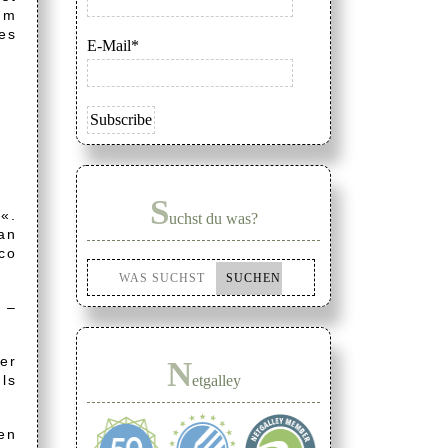
um
es
E-Mail*
S
«.
uchst du was?
an
co
 –
er
N
uls
etgalley
en