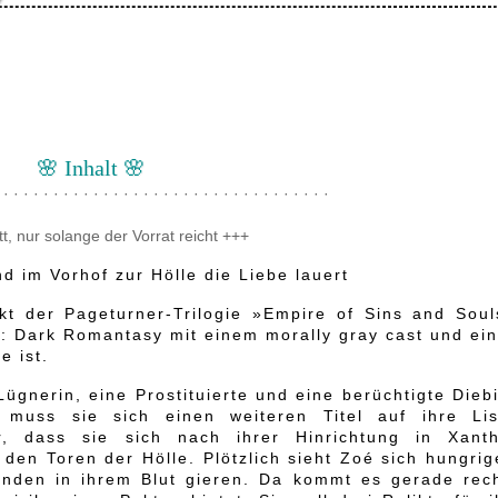
🌸 Inhalt 🌸
 · · · · · · · · · · · · · · · · · · · · · · · · · · · · · · · · ·
t, nur solange der Vorrat reicht +++
d im Vorhof zur Hölle die Liebe lauert
kt der Pageturner-Trilogie »Empire of Sins and Soul
ar: Dark Romantasy mit einem morally gray cast und ei
e ist.
ügnerin, eine Prostituierte und eine berüchtigte Dieb
 muss sie sich einen weiteren Titel auf ihre Lis
r, dass sie sich nach ihrer Hinrichtung in Xanth
r den Toren der Hölle. Plötzlich sieht Zoé sich hungri
ünden in ihrem Blut gieren. Da kommt es gerade rech