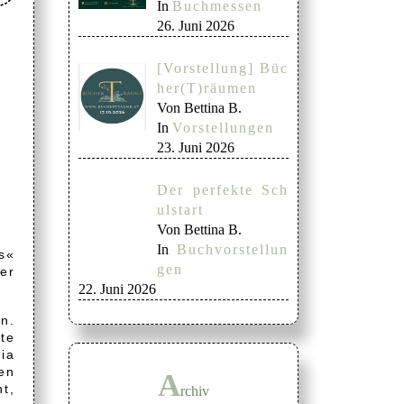
In
Buchmessen
26. Juni 2026
[Vorstellung] Büc
her(T)räumen
Von Bettina B.
In
Vorstellungen
23. Juni 2026
Der perfekte Sch
ulstart
Von Bettina B.
In
Buchvorstellun
s«
gen
ner
22. Juni 2026
in.
te
ia
gen
A
t,
rchiv