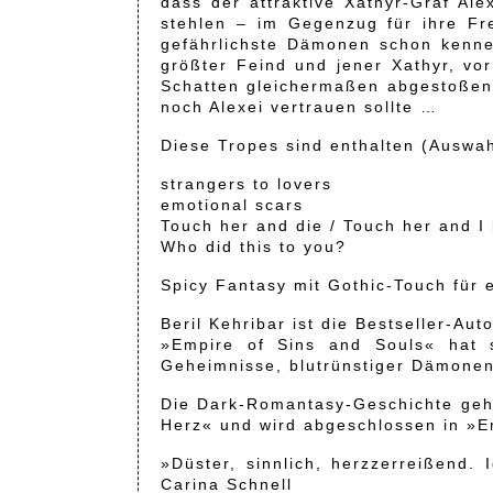
dass der attraktive Xathyr-Graf Alex
stehlen – im Gegenzug für ihre Fre
gefährlichste Dämonen schon kennen
größter Feind und jener Xathyr, vo
Schatten gleichermaßen abgestoßen u
noch Alexei vertrauen sollte …
Diese Tropes sind enthalten (Auswah
strangers to lovers
emotional scars
Touch her and die / Touch her and I k
Who did this to you?
Spicy Fantasy mit Gothic-Touch für
Beril Kehribar ist die Bestseller-Au
»Empire of Sins and Souls« hat si
Geheimnisse, blutrünstiger Dämonen
Die Dark-Romantasy-Geschichte geht
Herz« und wird abgeschlossen in »Em
»Düster, sinnlich, herzzerreißend.
Carina Schnell