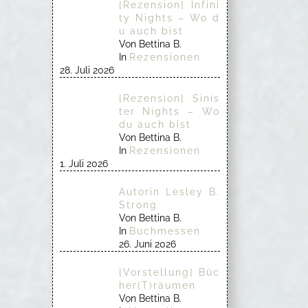
[Rezension] Infini
ty Nights – Wo d
u auch bist
Von Bettina B.
In
Rezensionen
28. Juli 2026
[Rezension] Sinis
ter Nights – Wo
du auch bist
Von Bettina B.
In
Rezensionen
1. Juli 2026
Autorin Lesley B.
Strong
Von Bettina B.
In
Buchmessen
26. Juni 2026
[Vorstellung] Büc
her(T)räumen
Von Bettina B.