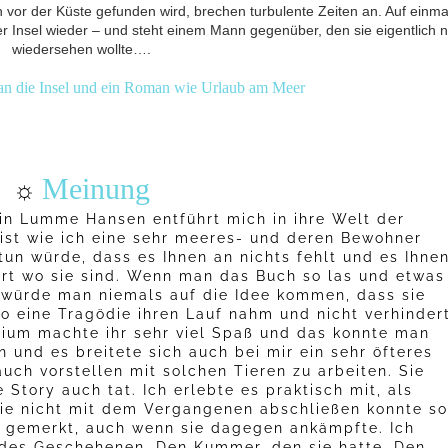
n vor der Küste gefunden wird, brechen turbulente Zeiten an. Auf einma
 Insel wieder – und steht einem Mann gegenüber, den sie eigentlich n
wiedersehen wollte….
 an die Insel und ein Roman wie Urlaub am Meer
Meinung
☼
in Lumme Hansen entführt mich in ihre Welt der
ist wie ich eine sehr meeres- und deren Bewohner
tun würde, dass es Ihnen an nichts fehlt und es Ihne
ort wo sie sind. Wenn man das Buch so las und etwas
, würde man niemals auf die Idee kommen, dass sie
wo eine Tragödie ihren Lauf nahm und nicht verhinder
rium machte ihr sehr viel Spaß und das konnte man
 und es breitete sich auch bei mir ein sehr öfteres
uch vorstellen mit solchen Tieren zu arbeiten. Sie
 Story auch tat. Ich erlebte es praktisch mit, als
sie nicht mit dem Vergangenen abschließen konnte so
k gemerkt, auch wenn sie dagegen ankämpfte. Ich
l des Geschehenen. Den Kummer, den sie hatte. Den