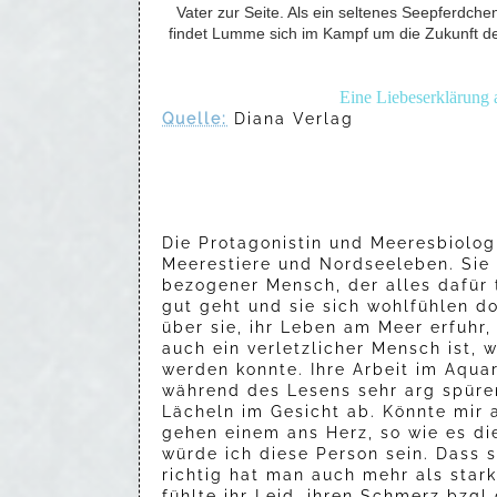
Vater zur Seite. Als ein seltenes Seepferdche
findet Lumme sich im Kampf um die Zukunft der
Eine Liebeserklärung
Quelle:
Diana Verlag
Die Protagonistin und Meeresbiolog
Meerestiere und Nordseeleben. Sie 
bezogener Mensch, der alles dafür 
gut geht und sie sich wohlfühlen d
über sie, ihr Leben am Meer erfuhr
auch ein verletzlicher Mensch ist, 
werden konnte. Ihre Arbeit im Aqua
während des Lesens sehr arg spüren
Lächeln im Gesicht ab. Könnte mir a
gehen einem ans Herz, so wie es die
würde ich diese Person sein. Dass 
richtig hat man auch mehr als star
fühlte ihr Leid, ihren Schmerz bzg