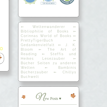
➳ Weltenwanderer
➳
Bibliophilie of Books
➳
Corinnas World of Books
➳
PrettyTigerBuch
➳
Gedankenvielfalt
➳ J. K.
☼
Bloom
➳ The Art of
Reading
➳ Steffis und
Heikes Lesezauber
➳
Bücher Seiten zu anderen
Welten
➳ Bambinis
Bücherzauber
➳ Chillys
Buchwelt
N
ew Posts ♥