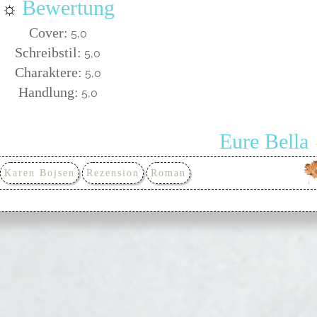
Bewertung
☼
Cover:
5,0
Schreibstil:
5,0
Charaktere:
5,0
Handlung:
5,0
Eure Bella
Karen Bojsen
Rezension
Roman