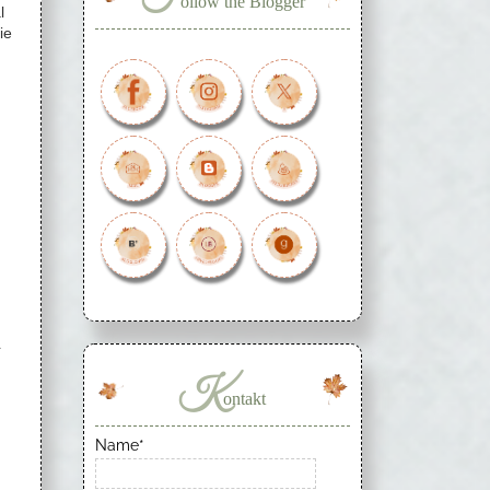
ollow the Blogger
l
ie
n
t
K
ontakt
Name*