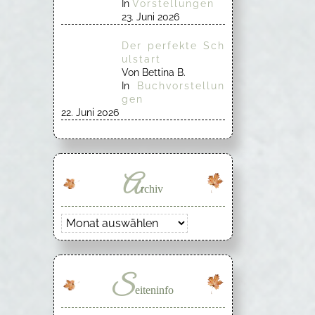
In
Vorstellungen
23. Juni 2026
Der perfekte Sch
ulstart
Von Bettina B.
In
Buchvorstellun
gen
22. Juni 2026
A
rchiv
Archiv
S
eiteninfo