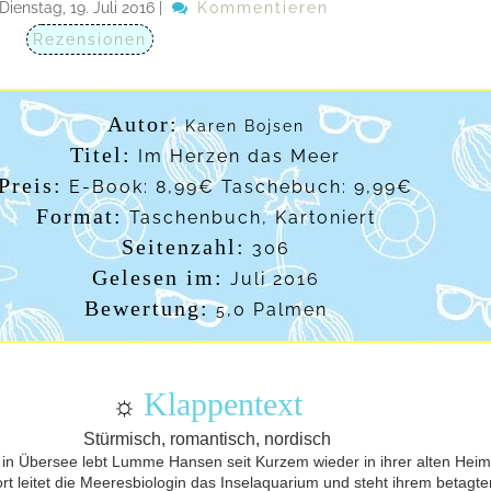
Dienstag, 19. Juli 2016
|
Kommentieren
Rezensionen
Autor:
Karen Bojsen
Titel:
Im Herzen das Meer
Preis:
E-Book: 8,99€ Taschebuch: 9,99€
Format:
Taschenbuch, Kartoniert
Seitenzahl:
306
Gelesen im:
Juli 2016
Bewertung:
,0 Palmen
5
Klappentext
☼
Stürmisch, romantisch, nordisch
in Übersee lebt Lumme Hansen seit Kurzem wieder in ihrer alten Heim
ort leitet die Meeresbiologin das Inselaquarium und steht ihrem betagte