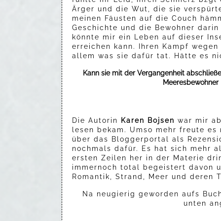
Ärger und die Wut, die sie verspürt
meinen Fäusten auf die Couch hämm
Geschichte und die Bewohner darin h
könnte mir ein Leben auf dieser Ins
erreichen kann. Ihren Kampf wegen 
allem was sie dafür tat. Hätte es n
Kann sie mit der Vergangenheit abschließ
Meeresbewohner n
Die Autorin
Karen Bojsen
war mir ab
lesen bekam. Umso mehr freute es m
über das Bloggerportal als Rezensi
nochmals dafür. Es hat sich mehr a
ersten Zeilen her in der Materie dri
immernoch total begeistert davon 
Romantik, Strand, Meer und deren T
Na neugierig geworden aufs Buch
unten an