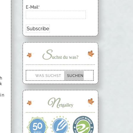
E-Mail*
S
uchst du was?
ch
k
in
N
etgalley