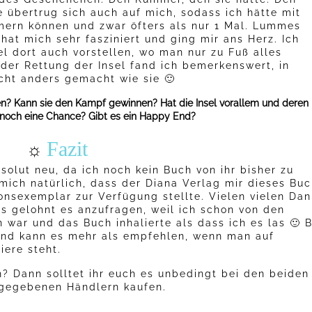
e übertrug sich auch auf mich, sodass ich hätte mit
ern können und zwar öfters als nur 1 Mal. Lummes
at mich sehr fasziniert und ging mir ans Herz. Ich
el dort auch vorstellen, wo man nur zu Fuß alles
der Rettung der Insel fand ich bemerkenswert, in
icht anders gemacht wie sie 🙂
en? Kann sie den Kampf gewinnen? Hat die Insel vorallem und deren
och eine Chance? Gibt es ein Happy End?
Fazit
☼
solut neu, da ich noch kein Buch von ihr bisher zu
ich natürlich, dass der Diana Verlag mir dieses Bu
onsexemplar zur Verfügung stellte. Vielen vielen Dan
ls gelohnt es anzufragen, weil ich schon von den
n war und das Buch inhalierte als dass ich es las 🙂 B
und kann es mehr als empfehlen, wenn man auf
iere steht.
? Dann solltet ihr euch es unbedingt bei den beiden
gegebenen Händlern kaufen.