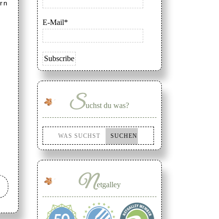
rn
E-Mail*
S
uchst du was?
N
etgalley