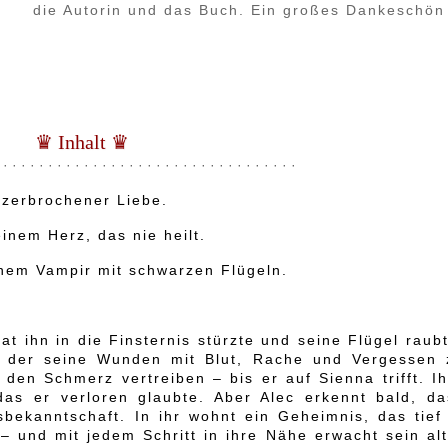
die Autorin und das Buch. Ein großes Dankeschön
♛ Inhalt ♛
 · · · · · · · · · · · · · · · · · · · · · · · · · · · · · · · · ·
 zerbrochener Liebe.
inem Herz, das nie heilt.
nem Vampir mit schwarzen Flügeln.
at ihn in die Finsternis stürzte und seine Flügel raub
r, der seine Wunden mit Blut, Rache und Vergessen 
 den Schmerz vertreiben – bis er auf Sienna trifft. I
das er verloren glaubte. Aber Alec erkennt bald, da
sbekanntschaft. In ihr wohnt ein Geheimnis, das tief 
 – und mit jedem Schritt in ihre Nähe erwacht sein al