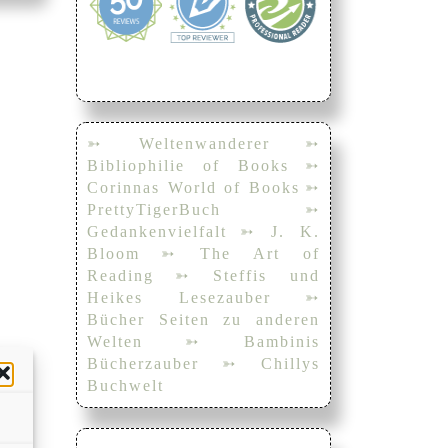
➳ Weltenwanderer
➳
Bibliophilie of Books
➳
Corinnas World of Books
➳
PrettyTigerBuch
➳
Gedankenvielfalt
➳ J. K.
Bloom
➳ The Art of
Reading
➳ Steffis und
Heikes Lesezauber
➳
Bücher Seiten zu anderen
Welten
➳ Bambinis
Bücherzauber
➳ Chillys
Buchwelt