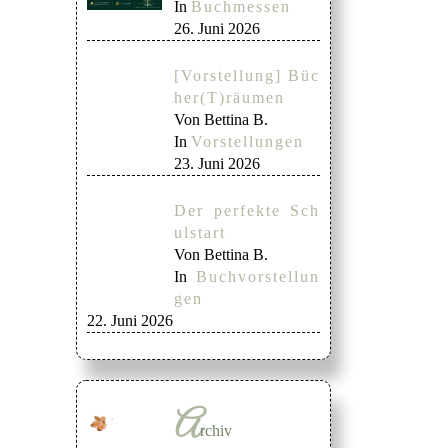
In
Buchmessen
26. Juni 2026
[Vorstellung] Büc
her(T)räumen
Von Bettina B.
In
Vorstellungen
23. Juni 2026
Der perfekte Sch
ulstart
Von Bettina B.
In
Buchvorstellun
gen
22. Juni 2026
A
rchiv