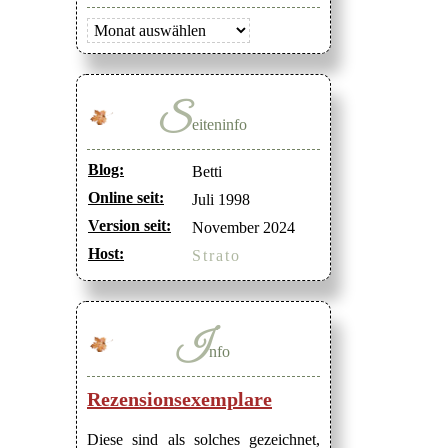
Archiv
S
eiteninfo
Blog:
Betti
Online seit:
Juli 1998
Version seit:
November 2024
Host:
Strato
I
nfo
Rezensionsexemplare
Diese sind als solches gezeichnet,