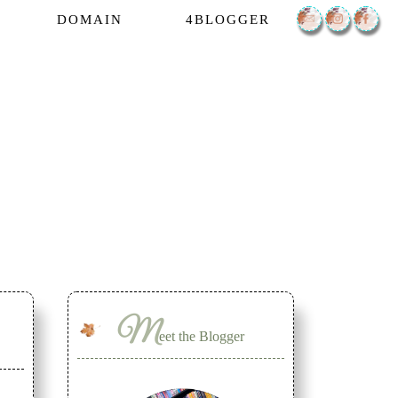
DOMAIN
4BLOGGER
M
eet the Blogger