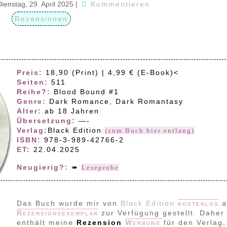
Dienstag, 29. April 2025
|
Kommentieren
Rezensionen
Preis:
18,90 (Print) | 4,99 € (E-Book)<
Seiten:
511
Reihe?:
Blood Bound #1
Genre:
Dark Romance, Dark Romantasy
Alter:
ab 18 Jahren
Übersetzung:
—-
Verlag:
Black Edition
(zum Buch hier entlang)
ISBN:
978-3-989-42766-2
ET:
22.04.2025
Neugierig?:
➠
Leseprobe
Das Buch wurde mir von
Black Edition
kostenlos
a
Rezensionsexemplar
zur Verfügung gestellt. Daher
enthält meine
Rezension
Werbung
für den Verlag,