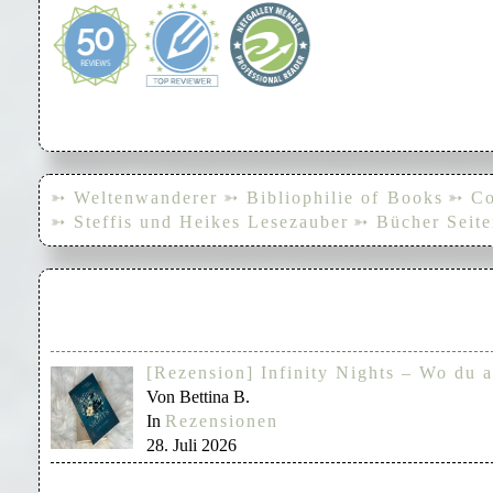
➳ Weltenwanderer
➳ Bibliophilie of Books
➳ Co
➳ Steffis und Heikes Lesezauber
➳ Bücher Seite
[Rezension] Infinity Nights – Wo du a
Von Bettina B.
In
Rezensionen
28. Juli 2026