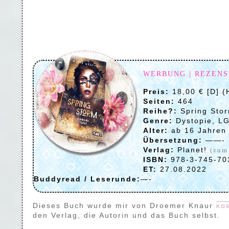
WERBUNG | REZEN
Preis:
18,00 € [D] (
Seiten:
464
Reihe?:
Spring Sto
Genre:
Dystopie, L
Alter:
ab 16 Jahren
Übersetzung:
——-
Verlag:
Planet!
(zum
ISBN:
978-3-745-70
ET:
27.08.2022
Buddyread / Leserunde:
—-
Dieses Buch wurde mir von
Droemer Knaur
ko
den Verlag, die Autorin und das Buch selbst.