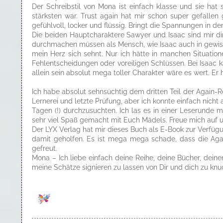
Der Schreibstil von Mona ist einfach klasse und sie hat
stärksten war. Trust again hat mir schon super gefallen
gefühlvoll, locker und flüssig. Bringt die Spannungen in 
Die beiden Hauptcharaktere Sawyer und Isaac sind mir di
durchmachen müssen als Mensch, wie Isaac auch in gewisser
mein Herz sich sehnt. Nur ich hätte in manchen Situati
Fehlentscheidungen oder voreiligen Schlüssen. Bei Isaac kan
allein sein absolut mega toller Charakter wäre es wert. Er 
Ich habe absolut sehnsüchtig dem dritten Teil der Again-R
Lernerei und letzte Prüfung, aber ich konnte einfach nich
Tagen (!) durchzusuchten. Ich las es in einer Leserunde 
sehr viel Spaß gemacht mit Euch Mädels. Freue mich auf 
Der LYX Verlag hat mir dieses Buch als E-Book zur Verfügu
damit geholfen. Es ist mega mega schade, dass die Aga
gefreut.
Mona – Ich liebe einfach deine Reihe, deine Bücher, dein
meine Schätze signieren zu lassen von Dir und dich zu knu