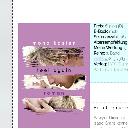
Preis:
€ 9,99 [D]
E-Book:
mobi
Seitenanzahl:
467
Altersempfehlung
Meine Wertung:
5 
Reihe:
3. Band
ISBN:
978-3-7363-
Verlag:
LYX Egm
Will ich kaufe
Er sollte nur 
Sawyer Dixon ist j
Isaac Grant kenne