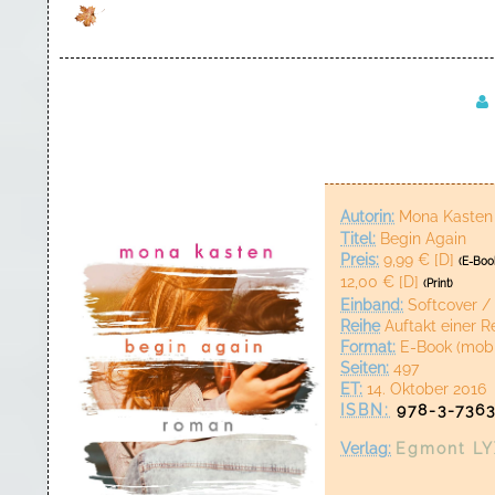
Autorin:
Mona Kasten
Titel:
Begin Again
Preis:
9,99 € [D]
(E-Boo
12,00 € [D]
(Print)
Einband:
Softcover /
Reihe
Auftakt einer R
Format:
E-Book (mobi
Seiten:
497
ET:
14. Oktober 2016
ISBN:
978-3-736
Verlag
:
Egmont LY