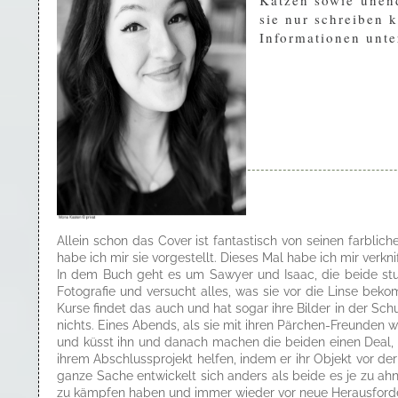
Katzen sowie unend
sie nur schreiben 
Informationen unt
Allein schon das Cover ist fantastisch von seinen farbli
habe ich mir sie vorgestellt. Dieses Mal habe ich mir verkn
In dem Buch geht es um Sawyer und Isaac, die beide studi
Fotografie und versucht alles, was sie vor die Linse bekomm
Kurse findet das auch und hat sogar ihre Bilder in der Sch
nichts. Eines Abends, als sie mit ihren Pärchen-Freunden 
und küsst ihn und danach machen die beiden einen Deal, de
ihrem Abschlussprojekt helfen, indem er ihr Objekt vor de
ganze Sache entwickelt sich anders als beide es je zu ahn
zu kämpfen haben und immer wieder vor neue Herausforde