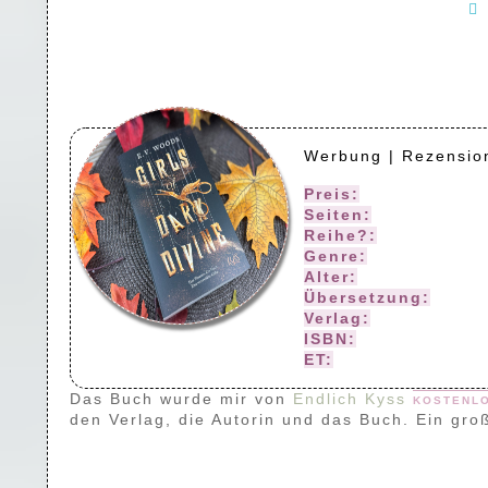
Werbung | Rezensio
Preis:
18,00 (Print)
Seiten:
432
Reihe?:
Einzelband
Genre:
Romantasy
Alter:
ab 16 Jahren
Übersetzung:
—-
Verlag:
Endlich Kys
ISBN:
978-3-499-01
ET:
16.09.2025
Das Buch wurde mir von
Endlich Kyss
kostenl
den Verlag, die Autorin und das Buch. Ein gr