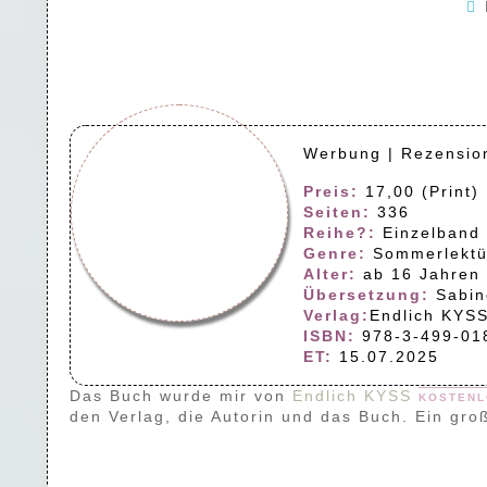
Werbung | Rezensio
Preis:
17,00 (Print) 
Seiten:
336
Reihe?:
Einzelband
Genre:
Sommerlektü
Alter:
ab 16 Jahren
Übersetzung:
Sabin
Verlag:
Endlich KYS
ISBN:
978-3-499-01
ET:
15.07.2025
Das Buch wurde mir von
Endlich KYSS
kostenl
den Verlag, die Autorin und das Buch. Ein gr