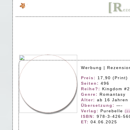
[R
ez
Werbung | Rezensio
Preis:
17,90 (Print) 
Seiten:
496
Reihe?:
Kingdom #2
Genre:
Romantasy
Alter:
ab 16 Jahren
Übersetzung:
—-
Verlag:
Purebelle
(z
ISBN:
978-3-426-56
ET:
04.06.2025