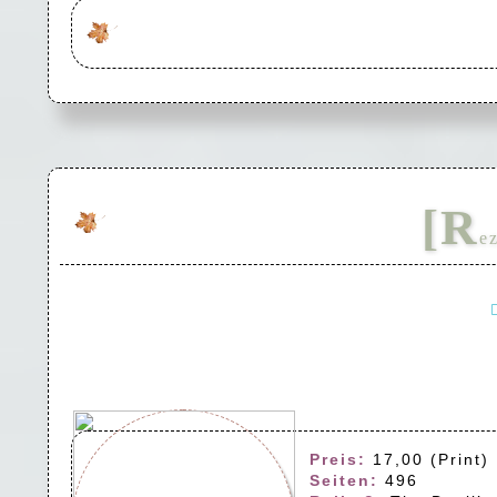
[R
e
Preis:
17,00 (Print) 
Seiten:
496