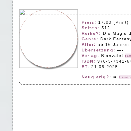
Preis:
17,00 (Print) 
Seiten:
512
Reihe?:
Die Magie 
Genre:
Dark Fantas
Alter:
ab 16 Jahren
Übersetzung:
—-
Verlag:
Blanvalet
(z
ISBN:
978-3-7341-6
ET:
21.05.2025
Neugierig?:
➠
Lese