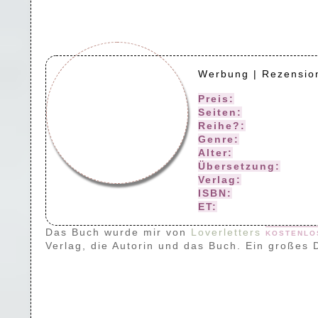
Werbung | Rezensio
Preis:
17,00 (Print)
Seiten:
400
Reihe?:
Bad Prince
Genre:
Royals Rom
Alter:
ab 16 Jahren
Übersetzung:
—-
Verlag:
Wondavers
ISBN:
978-3-690-28
ET:
05.08.2025
Das Buch wurde mir von
Loverletters
kostenlo
Verlag, die Autorin und das Buch. Ein großes