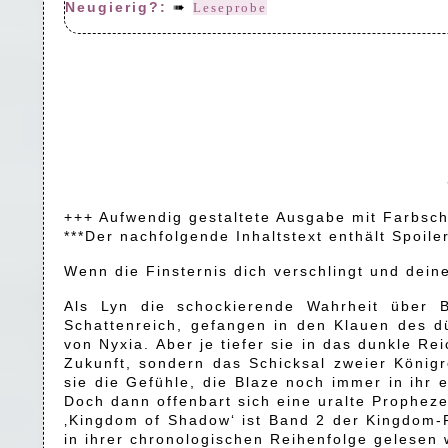
Neugierig?:
➠
Leseprobe
+++ Aufwendig gestaltete Ausgabe mit Farbsch
***Der nachfolgende Inhaltstext enthält Spoile
Wenn die Finsternis dich verschlingt und dei
Als Lyn die schockierende Wahrheit über Bl
Schattenreich, gefangen in den Klauen des dü
von Nyxia. Aber je tiefer sie in das dunkle Re
Zukunft, sondern das Schicksal zweier König
sie die Gefühle, die Blaze noch immer in ihr e
Doch dann offenbart sich eine uralte Prophezeiu
‚Kingdom of Shadow‘ ist Band 2 der Kingdom-R
in ihrer chronologischen Reihenfolge gelesen