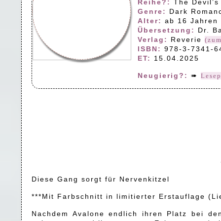
Reihe?:
The Devil’s
Genre:
Dark Roman
Alter:
ab 16 Jahren
Übersetzung:
Dr. B
Verlag:
Reverie
(zum
ISBN:
978-3-7341-6
ET:
15.04.2025
Neugierig?:
➠
Lese
Diese Gang sorgt für Nervenkitzel
***Mit Farbschnitt in limitierter Erstauflage (L
Nachdem Avalone endlich ihren Platz bei den