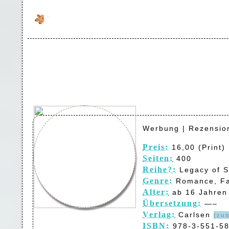
Werbung | Rezensio
Preis:
16,00 (Print) 
Seiten:
400
Reihe?:
Legacy of S
Genre:
Romance, Fan
Alter:
ab 16 Jahren
Übersetzung:
—–
Verlag:
Carlsen
(zu
ISBN:
978-3-551-58