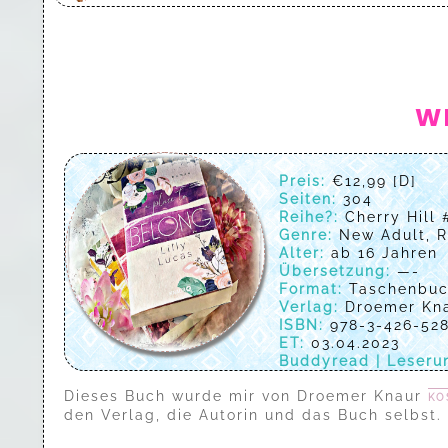
W
Preis:
€12,99 [D]
Seiten:
304
Reihe?:
Cherry Hill 
Genre:
New Adult, 
Alter:
ab 16 Jahren
Übersetzung:
—-
Format:
Taschenbu
Verlag:
Droemer Kn
ISBN:
978-3-426-528
ET:
03.04.2023
Buddyread | Leseru
Dieses Buch wurde mir von
Droemer Knaur
ko
den Verlag, die Autorin und das Buch selbst.