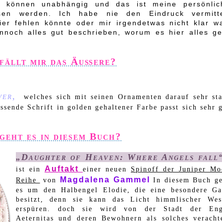
“ können unabhängig und das ist meine persönlic
sen werden. Ich habe nie den Eindruck vermitte
er fehlen könnte oder mir irgendetwas nicht klar wa
nnoch alles gut beschrieben, worum es hier alles ge
fällt mir das Äußere?
ver,
welches sich mit seinen Ornamenten darauf sehr st
sende Schrift in golden gehaltener Farbe passt sich sehr 
eht es in diesem Buch?
„Daughter of Heaven: Where Angels fal
Auftakt
ist ein
einer neuen
Spinoff der Juniper M
Magdalena Gammel
Reihe
von
In diesem Buch ge
es um den Halbengel Elodie, die eine besondere G
besitzt, denn sie kann das Licht himmlischer Wes
erspüren. doch sie wird von der Stadt der Eng
Aeternitas und deren Bewohnern als solches veracht