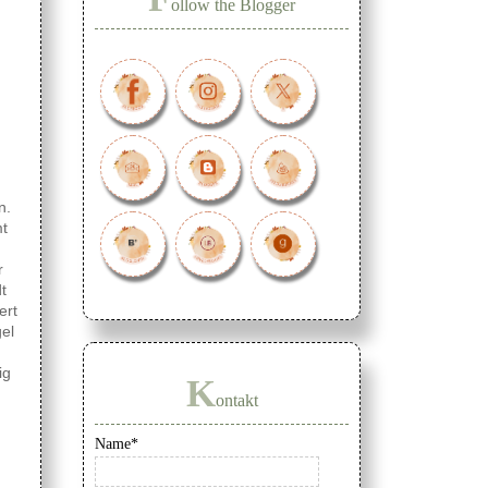
ollow the Blogger
n.
mt
r
t
ert
el
ig
K
ontakt
Name*