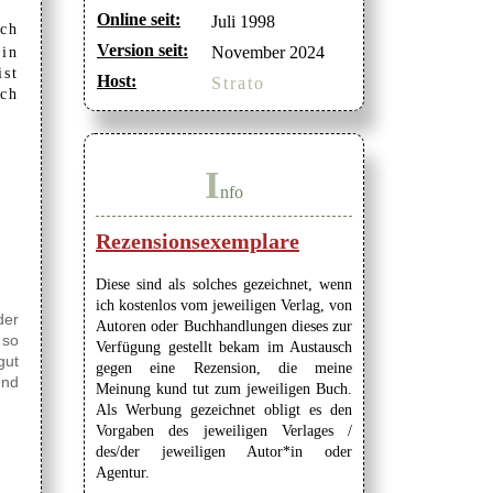
Online seit:
Juli 1998
ach
Version seit:
November 2024
 in
ist
Host:
Strato
och
I
nfo
Rezensionsexemplare
Diese sind als solches gezeichnet, wenn
ich kostenlos vom jeweiligen Verlag, von
der
Autoren oder Buchhandlungen dieses zur
 so
Verfügung gestellt bekam im Austausch
gut
gegen eine Rezension, die meine
und
Meinung kund tut zum jeweiligen Buch.
Als Werbung gezeichnet obligt es den
Vorgaben des jeweiligen Verlages /
des/der jeweiligen Autor*in oder
Agentur.