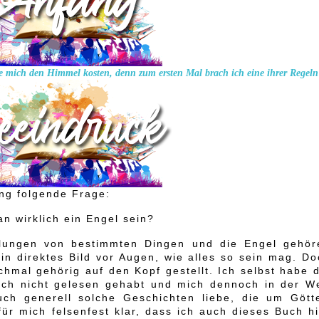
 mich den Himmel kosten, denn zum ersten Mal brach ich eine ihrer Regeln
ang folgende Frage:
an wirklich ein Engel sein?
llungen von bestimmten Dingen und die Engel gehör
ein direktes Bild vor Augen, wie alles so sein mag. D
chmal gehörig auf den Kopf gestellt. Ich selbst habe 
och nicht gelesen gehabt und mich dennoch in der We
ch generell solche Geschichten liebe, die um Götte
r mich felsenfest klar, dass ich auch dieses Buch hi