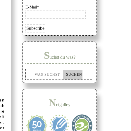
E-Mail*
S
uchst du was?
N
en
etgalley
och
die
lt
r,
er