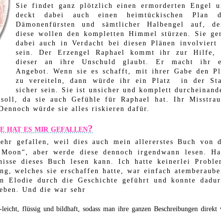
Sie findet ganz plötzlich einen ermorderten Engel 
deckt dabei auch einen heimtückischen Plan d
Dämonenfürsten und sämtlicher Halbengel auf, de
diese wollen den kompletten Himmel stürzen. Sie ge
dabei auch in Verdacht bei diesen Plänen involviert
sein. Der Erzengel Raphael kommt ihr zur Hilfe, 
dieser an ihre Unschuld glaubt. Er macht ihr e
Angebot. Wenn sie es schafft, mit ihrer Gabe den P
zu vereiteln, dann würde ihr ein Platz in der St
sicher sein. Sie ist unsicher und komplett durcheinand
soll, da sie auch Gefühle für Raphael hat. Ihr Misstra
Dennoch würde sie alles riskieren dafür.
e hat es mir gefallen?
hr gefallen, weil dies auch mein allererstes Buch von 
r Moon“, aber werde diese dennoch irgendwann lesen. H
isse dieses Buch lesen kann. Ich hatte keinerlei Probl
ing, welches sie erschaffen hatte, war einfach atemberaub
n Elodie durch die Geschichte geführt und konnte dadu
leben. Und die war sehr
eicht, flüssig und bildhaft, sodass man ihre ganzen Beschreibungen direkt 