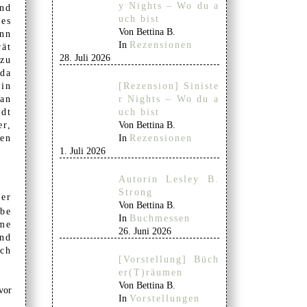
y Nights – Wo du a
und
uch bist
es
Von Bettina B.
nn
In
Rezensionen
rät
28. Juli 2026
 zu
da
[Rezension] Siniste
in
r Nights – Wo du a
lan
uch bist
adt
Von Bettina B.
er,
In
Rezensionen
uen
1. Juli 2026
Autorin Lesley B.
Strong
der
Von Bettina B.
abe
In
Buchmessen
eme
26. Juni 2026
end
rch
[Vorstellung] Büch
er(T)räumen
Von Bettina B.
vor
In
Vorstellungen