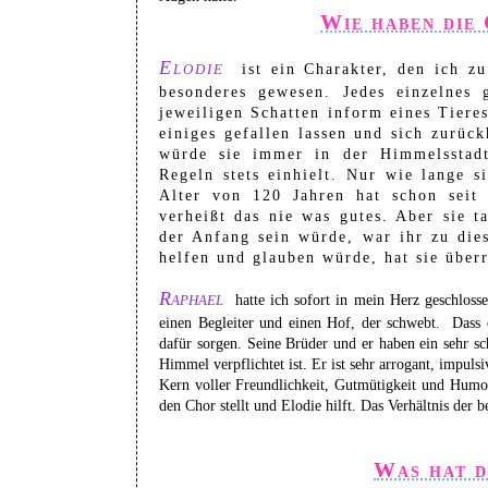
Wie haben die
Elodie
ist ein Charakter, den ich zu
besonderes gewesen. Jedes einzelnes
jeweiligen Schatten inform eines Tiere
einiges gefallen lassen und sich zurüc
würde sie immer in der Himmelsstadt 
Regeln stets einhielt. Nur wie lange s
Alter von 120 Jahren hat schon seit 
verheißt das nie was gutes. Aber sie t
der Anfang sein würde, war ihr zu die
helfen und glauben würde, hat sie über
Raphael
hatte ich sofort in mein Herz geschlosse
einen Begleiter und einen Hof, der schwebt. Dass 
dafür sorgen. Seine Brüder und er haben ein sehr sch
Himmel verpflichtet ist. Er ist sehr arrogant, impuls
Kern voller Freundlichkeit, Gutmütigkeit und Humor
den Chor stellt und Elodie hilft. Das Verhältnis der 
Was hat d