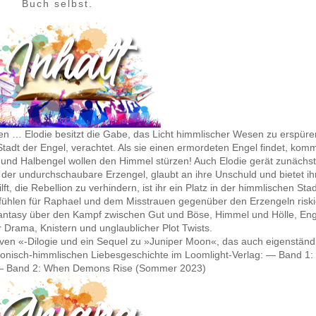
Buch selbst.
lgen … Elodie besitzt die Gabe, das Licht himmlischer Wesen zu erspüre
 Stadt der Engel, verachtet. Als sie einen ermordeten Engel findet, kom
n und Halbengel wollen den Himmel stürzen! Auch Elodie gerät zunächst
der undurchschaubare Erzengel, glaubt an ihre Unschuld und bietet ih
t, die Rebellion zu verhindern, ist ihr ein Platz in der himmlischen Stad
efühlen für Raphael und dem Misstrauen gegenüber den Erzengeln riski
antasy über den Kampf zwischen Gut und Böse, Himmel und Hölle, Eng
Drama, Knistern und unglaublicher Plot Twists.
aven «-Dilogie und ein Sequel zu »Juniper Moon«, das auch eigenständ
nisch-himmlischen Liebesgeschichte im Loomlight-Verlag: — Band 1:
 — Band 2: When Demons Rise (Sommer 2023)