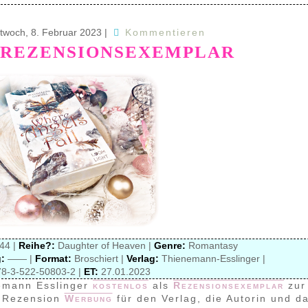
ttwoch, 8. Februar 2023
|
Kommentieren
 REZENSIONSEXEMPLAR
44 |
Reihe?:
Daughter of Heaven |
Genre:
Romantasy
:
—— |
Format:
Broschiert |
Verlag:
Thienemann-Esslinger |
8-3-522-50803-2 |
ET:
27.01.2023
mann Esslinger
kostenlos
als
Rezensionsexemplar
zur
e Rezension
Werbung
für den Verlag, die Autorin und d