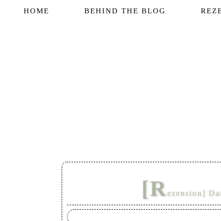
HOME
BEHIND THE BLOG
REZ
[R
ezension] Da