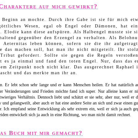
 Charaktere auf mich gewirkt?
 Beginn an mochte. Durch ihre Gabe ist sie für mich et
 göttliches Wesen, egal ob Engel oder Dämonen, hat ei
s. Elodie kann diese aufspüren. Als Halbengel musste sie s
khaltend gegenüber den Erzengel zu verhalten. Als Belohn
Aeternitas leben können, sofern sie die ihr aufgetrag
ie das machen soll, hat man ihr nicht mitgeteilt. Ihr stol
Tribut gefordert. Sollte sie gegen die Regeln verstoße
at es ja einmal und fand den toten Engel. Nur, dass das e
sem Zeitpunkt noch nicht klar. Das ausgerechnet Raphael 
rascht und das merkte man ihr an.
n. Er lebt schon sehr lange und er kann Menschen heilen. Er hat natürlich a
er Veränderungen und Frieden möchte fand ich super. Nur alleine kann er ni
wieriges Verhältnis. Dennoch liebt und schätzt er sie sehr, aber nur, weil er 
iv und gelangweilt, aber auch er hat eine andere Seite an sich und zwar einen g
. Ich empfand seine Entwicklung als sehr extrem ein, weil er sich ja auch ge
beiden entwickelt sich ja auch in eine Richtung, wo man nicht damit rechnet.
as Buch mit mir gemacht?