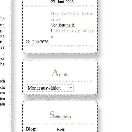
23. Juni 2026
Der perfekte Schul
was
start
nen
Von Bettina B.
ich
In
Buchvorstellunge
ung
n
ten
22. Juni 2026
zes
n ,
rst
ihr
A
rchiv
uch
Archiv
cht
dem
uten
gen
S
eiteninfo
Blog:
Betti