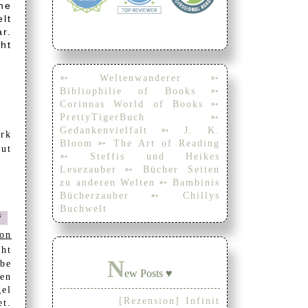
he
lt
r.
ht
➳ Weltenwanderer
➳
Bibliophilie of Books
➳
Corinnas World of Books
➳
PrettyTigerBuch
➳
Gedankenvielfalt
➳ J. K.
ark
Bloom
➳ The Art of Reading
gut
➳ Steffis und Heikes
Lesezauber
➳ Bücher Seiten
zu anderen Welten
➳ Bambinis
Bücherzauber
➳ Chillys
Buchwelt
l“
oon
ht
N
abe
ew Posts ♥
en
el
[Rezension] Infinit
et.