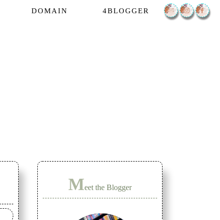
DOMAIN
4BLOGGER
M
eet the Blogger