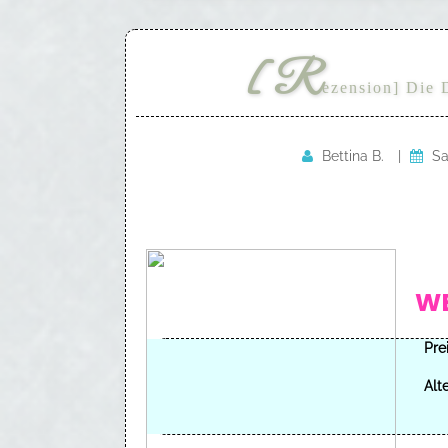
[R
ezension] Die 
Bettina B.
|
Sa
WE
Prei
Alte