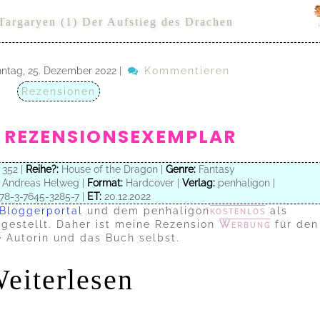
Targaryen (1) Der Aufstieg des Drachen
ntag, 25. Dezember 2022
|
Kommentieren
Rezensionen
 REZENSIONSEXEMPLAR
352 |
Reihe?:
House of the Dragon |
Genre:
Fantasy
Andreas Helweg |
Format:
Hardcover |
Verlag:
penhaligon |
78-3-7645-3285-7 |
ET:
20.12.2022
Bloggerportal
und dem penhaligon
kostenlos
als
gestellt. Daher ist meine Rezension
Werbung
für den
e Autorin und das Buch selbst.
eiterlesen