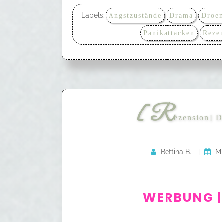
Labels:
Angstzustände
Drama
Droe
Panikattacken
Reze
[R
ezension] D
Bettina B.
|
Mi
WERBUNG |