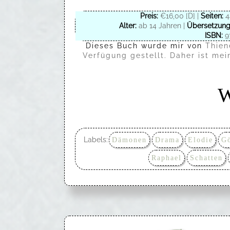
Preis:
€16,00 [D] |
Seiten:
4
Alter:
ab 14 Jahren |
Übersetzung
ISBN:
9
Dieses Buch wurde mir von
Thien
Verfügung gestellt. Daher ist me
W
Labels:
Dämonen
Drama
Elodie
Gö
Raphael
Schatten