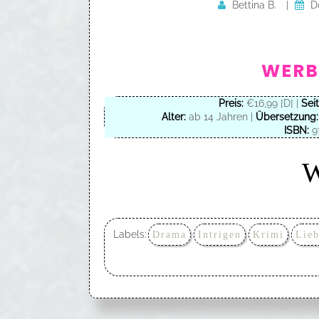
Bettina B.
|
D
WERB
Preis:
€16,99 [D] |
Seit
Alter:
ab 14 Jahren |
Übersetzung:
ISBN:
9
W
Labels:
Drama
Intrigen
Krimi
Lie