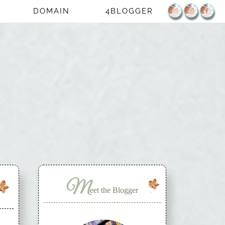
DOMAIN
4BLOGGER
M
eet the Blogger