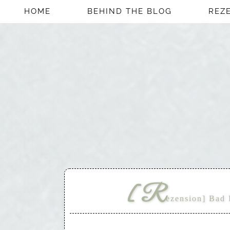
HOME
BEHIND THE BLOG
REZ
[R
ezension] Bad I