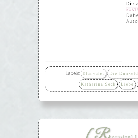
Die
kost
Dah
Auto
Labels:
Blanvalet
Die Dunkel
Katharina Seck
Liebe
[R
ezension] 