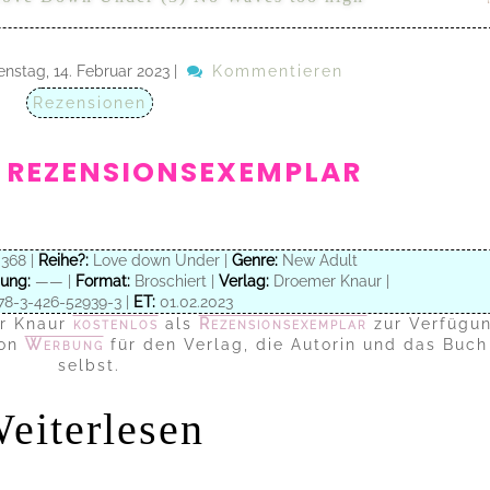
enstag, 14. Februar 2023
|
Kommentieren
Rezensionen
 REZENSIONSEXEMPLAR
368 |
Reihe?:
Love down Under |
Genre:
New Adult
ung:
—— |
Format:
Broschiert |
Verlag:
Droemer Knaur |
8-3-426-52939-3 |
ET:
01.02.2023
r Knaur
kostenlos
als
Rezensionsexemplar
zur Verfügu
ion
Werbung
für den Verlag, die Autorin und das Buch
selbst.
eiterlesen