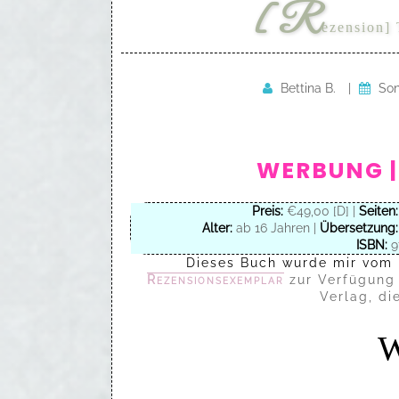
[R
ezension] 
Bettina B.
|
Son
WERBUNG |
Preis:
€49,00 [D] |
Seiten:
Alter:
ab 16 Jahren |
Übersetzung:
ISBN:
9
Dieses Buch wurde mir vom
Rezensionsexemplar
zur Verfügung 
Verlag, di
W