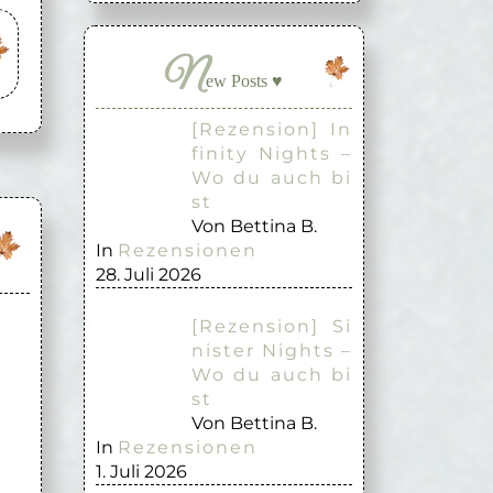
N
ew Posts ♥
[Rezension] In
finity Nights –
Wo du auch bi
st
Von Bettina B.
In
Rezensionen
28. Juli 2026
[Rezension] Si
nister Nights –
Wo du auch bi
st
Von Bettina B.
In
Rezensionen
1. Juli 2026