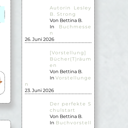
Autorin Lesley
B. Strong
Von Bettina B.
In
Buchmesse
d
n
26. Juni 2026
[Vorstellung]
Bücher(T)räum
en
Von Bettina B.
In
Vorstellunge
n
23. Juni 2026
Der perfekte S
chulstart
Von Bettina B.
In
Buchvorstell