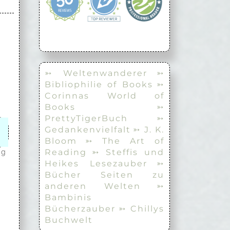
➳ Weltenwanderer
➳
Bibliophilie of Books
➳
Corinnas World of
Books
➳
PrettyTigerBuch
➳
Gedankenvielfalt
➳ J. K.
Bloom
➳ The Art of
Reading
➳ Steffis und
ng
Heikes Lesezauber
➳
Bücher Seiten zu
anderen Welten
➳
Bambinis
Bücherzauber
➳ Chillys
Buchwelt