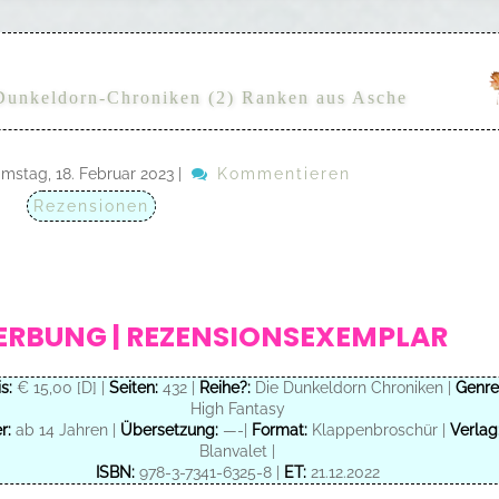
Dunkeldorn-Chroniken (2) Ranken aus Asche
mstag, 18. Februar 2023
|
Kommentieren
Rezensionen
RBUNG | REZENSIONSEXEMPLAR
s:
€ 15,00 [D] |
Seiten:
432 |
Reihe?:
Die Dunkeldorn Chroniken |
Genre
High Fantasy
r:
ab 14 Jahren |
Übersetzung:
—-|
Format:
Klappenbroschür |
Verlag
Blanvalet |
ISBN:
978-3-7341-6325-8 |
ET:
21.12.2022