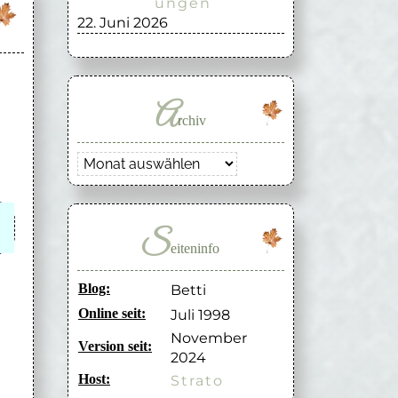
ungen
22. Juni 2026
A
rchiv
Archiv
S
eiteninfo
Blog:
Betti
Online seit:
Juli 1998
November
Version seit:
2024
Host:
Strato