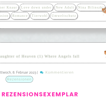
mer Knaur
Love down under
New Adult
Nina Bilinszki
nsion
Romance
Tierwohl
Umweltschutz
aughter of Heaven (1) Where Angels fall
ttwoch, 8. Februar 2023
|
Kommentieren
Rezensionen
 REZENSIONSEXEMPLAR