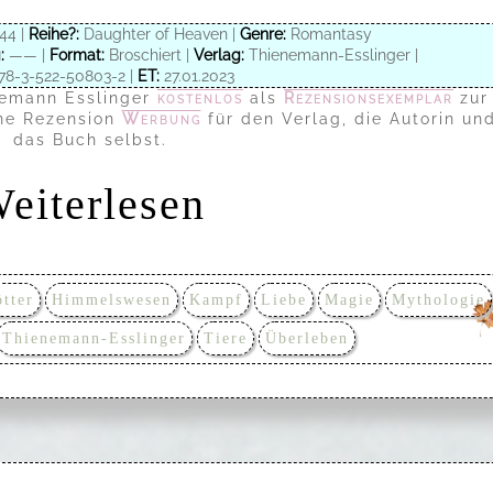
44 |
Reihe?:
Daughter of Heaven |
Genre:
Romantasy
:
—— |
Format:
Broschiert |
Verlag:
Thienemann-Esslinger |
78-3-522-50803-2 |
ET:
27.01.2023
emann Esslinger
kostenlos
als
Rezensionsexemplar
zur
ine Rezension
Werbung
für den Verlag, die Autorin un
das Buch selbst.
eiterlesen
tter
Himmelswesen
Kampf
Liebe
Magie
Mythologie
Thienemann-Esslinger
Tiere
Überleben