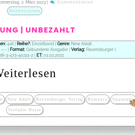
onnerstag, 2. März 2023
|
Kommentieren
Rezensionen
UNG | UNBEZAHLT
en:
416 |
Reihe?:
Einzelband |
Genre:
New Adult
—- |
Format:
Gebundene Ausgabe |
Verlag:
Ravensburger |
78-3-473-40221-2 |
ET:
01.02.2022
eiterlesen
be
New Adult
Ravensburger Verlag
Romance
Spannung
Stefanie Hasse