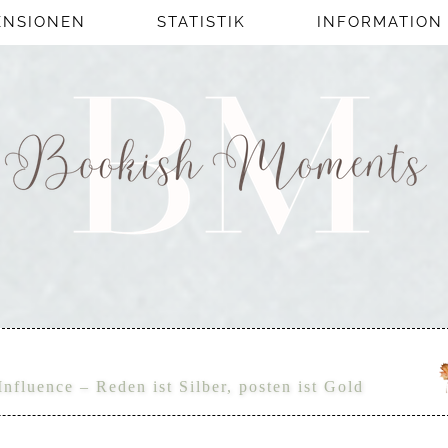
ENSIONEN
STATISTIK
INFORMATION
nfluence – Reden ist Silber, posten ist Gold