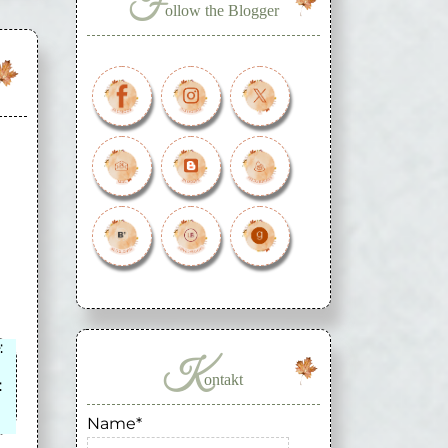
F
ollow the Blogger
:
K
ontakt
:
Name*