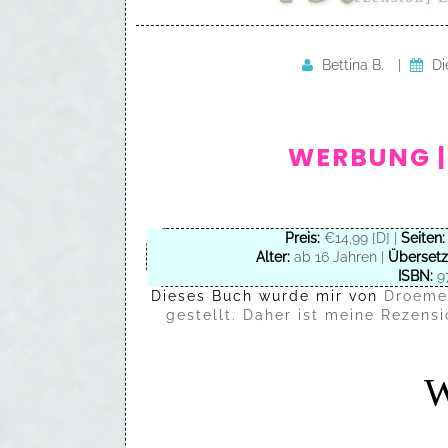
Bettina B.
|
Di
WERBUNG |
Preis:
€14,99 [D] |
Seiten:
Alter:
ab 16 Jahren |
Übersetz
ISBN:
97
Dieses Buch wurde mir von
Droeme
gestellt. Daher ist meine Rezens
W