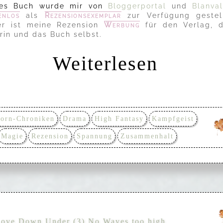
ses Buch wurde mir von
Bloggerportal
und
Blanval
enlos
als
Rezensionsexemplar
zur Verfügung gestell
er ist meine Rezension
Werbung
für den Verlag, d
rin und das Buch selbst.
Weiterlesen
dorn-Chroniken
Drama
High Fantasy
Kampfgeist
Magie
Rezension
Spannung
Zusammenhalt
Love Down Under (3) No Waves too high