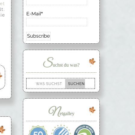
et
t.
E-Mail*
ie
S
uchst du was?
N
etgalley