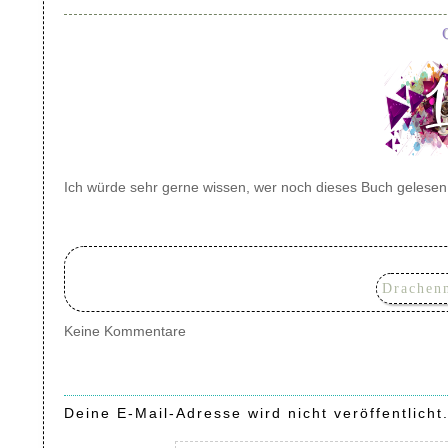
Ich würde sehr gerne wissen, wer noch dieses Buch gelesen
Drachen
Keine Kommentare
Deine E-Mail-Adresse wird nicht veröffentlicht