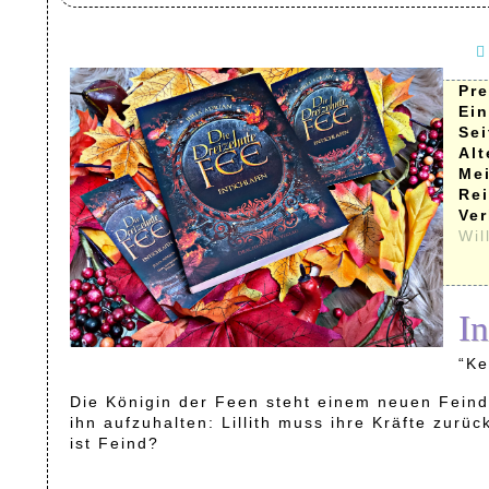
Pre
Ei
Sei
Al
Me
Rei
Ver
Wil
In
“Ke
Die Königin der Feen steht einem neuen Feind
ihn aufzuhalten: Lillith muss ihre Kräfte zur
ist Feind?